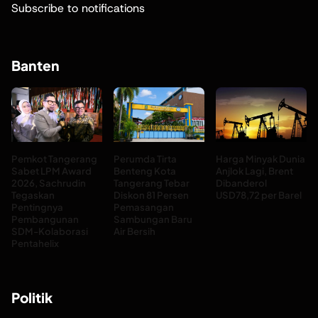
Subscribe to notifications
Banten
Pemkot Tangerang
Perumda Tirta
Harga Minyak Dunia
Sabet LPM Award
Benteng Kota
Anjlok Lagi, Brent
2026, Sachrudin
Tangerang Tebar
Dibanderol
Tegaskan
Diskon 81 Persen
USD78,72 per Barel
Pentingnya
Pemasangan
Pembangunan
Sambungan Baru
SDM-Kolaborasi
Air Bersih
Pentahelix
Politik