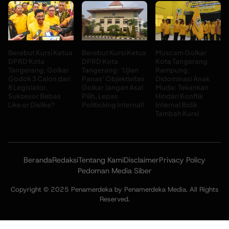
Berebut Kursi Ketua
Berebut Kursi Ketua
Muscam Golkar
DPRD Kota
DPRD Kota
Kota Tangerang
Tangerang: Golkar
Tangerang: ‘Ujian
Rampung,
Godok 3 Calon dari
Panas’ Objektivitas
Didominasi Anak
8 Legislator,
Golkar Jangan Asal
Muda: Tekankan
Suksesor Bebas
Pilih, Lepas
Hindari Konflik
Like or Dislike?
Politicking Internal!
Internal Bidik
Tambah Kursi
Beranda
Redaksi
Tentang Kami
Disclaimer
Privacy Policy
Pedoman Media Siber
Copyright © 2025 Penamerdeka by Penamerdeka Media. All Rights
Reserved.