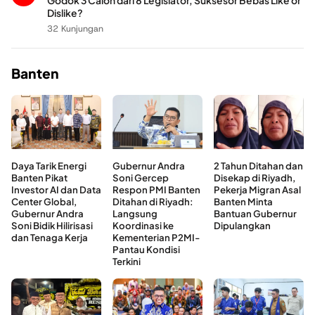
Godok 3 Calon dari 8 Legislator, Suksesor Bebas Like or
Dislike?
32 Kunjungan
Banten
Daya Tarik Energi
Gubernur Andra
2 Tahun Ditahan dan
Banten Pikat
Soni Gercep
Disekap di Riyadh,
Investor AI dan Data
Respon PMI Banten
Pekerja Migran Asal
Center Global,
Ditahan di Riyadh:
Banten Minta
Gubernur Andra
Langsung
Bantuan Gubernur
Soni Bidik Hilirisasi
Koordinasi ke
Dipulangkan
dan Tenaga Kerja
Kementerian P2MI-
Pantau Kondisi
Terkini