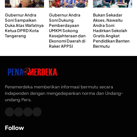
Gubernur Andra
Gubernur Andra
Bukan Sekadar
Soni Sampaikan
Soni Dukung
Akses, Nawaitu
Duka Atas Wafatnya
Pemberdayaan
Andra Soni
Ketua DPRD Kota
UMKM Sokong
Hadirkan Sekolah
Tangerang
Kesejahteraan dan
Gratis Angkat
Ekonomi Daerah di
Pendidikan Banten
Raker APPSI
Bermutu
Penamerdeka memberikan informasi bermutu secara
independen dengan mengedepankan norma dan Undang-
undang Pers.
Follow