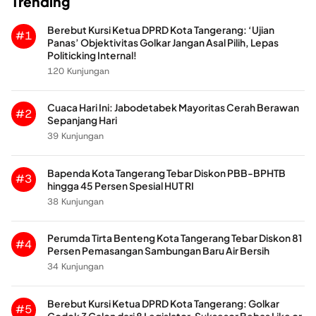
Trending
Berebut Kursi Ketua DPRD Kota Tangerang: ‘Ujian
#1
Panas’ Objektivitas Golkar Jangan Asal Pilih, Lepas
Politicking Internal!
120 Kunjungan
Cuaca Hari Ini: Jabodetabek Mayoritas Cerah Berawan
#2
Sepanjang Hari
39 Kunjungan
Bapenda Kota Tangerang Tebar Diskon PBB-BPHTB
#3
hingga 45 Persen Spesial HUT RI
38 Kunjungan
Perumda Tirta Benteng Kota Tangerang Tebar Diskon 81
#4
Persen Pemasangan Sambungan Baru Air Bersih
34 Kunjungan
Berebut Kursi Ketua DPRD Kota Tangerang: Golkar
#5