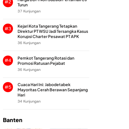
#2
Turun
37 Kunjungan
Kejari Kota Tangerang Tetapkan
#3
Direktur PT WSU Jadi Tersangka Kasus
Korupsi Charter Pesawat PT APK
36 Kunjungan
Pemkot Tangerang Rotasi dan
#4
Promosi Ratusan Pejabat
36 Kunjungan
Cuaca Hari Ini: Jabodetabek
#5
Mayoritas Cerah Berawan Sepanjang
Hari
34 Kunjungan
Banten