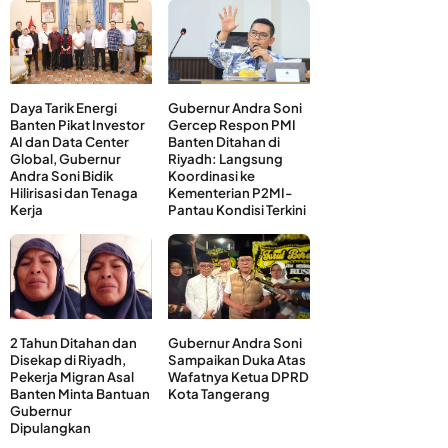
Daya Tarik Energi
Gubernur Andra Soni
Banten Pikat Investor
Gercep Respon PMI
AI dan Data Center
Banten Ditahan di
Global, Gubernur
Riyadh: Langsung
Andra Soni Bidik
Koordinasi ke
Hilirisasi dan Tenaga
Kementerian P2MI-
Kerja
Pantau Kondisi Terkini
2 Tahun Ditahan dan
Gubernur Andra Soni
Disekap di Riyadh,
Sampaikan Duka Atas
Pekerja Migran Asal
Wafatnya Ketua DPRD
Banten Minta Bantuan
Kota Tangerang
Gubernur
Dipulangkan