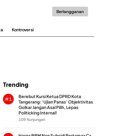
Berlangganan
ka
Kontroversi
Trending
Berebut Kursi Ketua DPRD Kota
#1
Tangerang: ‘Ujian Panas’ Objektivitas
Golkar Jangan Asal Pilih, Lepas
Politicking Internal!
109 Kunjungan
Harga BBM Non Subsidi Pertamax Cs