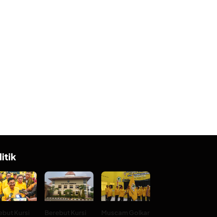
litik
ebut Kursi
Berebut Kursi
Muscam Golkar