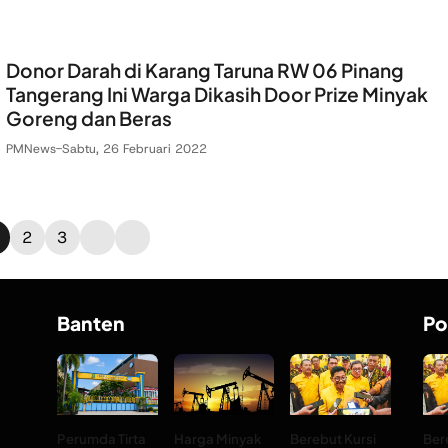
Donor Darah di Karang Taruna RW 06 Pinang
Tangerang Ini Warga Dikasih Door Prize Minyak
Goreng dan Beras
PMNews
-
Sabtu, 26 Februari 2022
2
3
Banten
Po
Perumda Tirta
Harga Minyak
Berebut Kursi
Ber