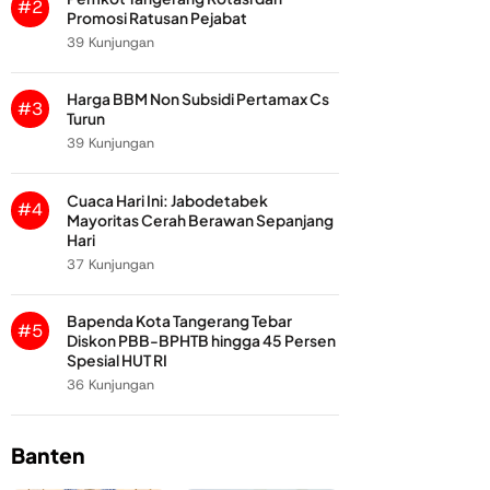
#2
Promosi Ratusan Pejabat
39 Kunjungan
Harga BBM Non Subsidi Pertamax Cs
#3
Turun
39 Kunjungan
Cuaca Hari Ini: Jabodetabek
#4
Mayoritas Cerah Berawan Sepanjang
Hari
37 Kunjungan
Bapenda Kota Tangerang Tebar
#5
Diskon PBB-BPHTB hingga 45 Persen
Spesial HUT RI
36 Kunjungan
Banten