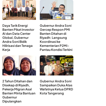
Daya Tarik Energi
Gubernur Andra Soni
Banten Pikat Investor
Gercep Respon PMI
AI dan Data Center
Banten Ditahan di
Global, Gubernur
Riyadh: Langsung
Andra Soni Bidik
Koordinasi ke
Hilirisasi dan Tenaga
Kementerian P2MI-
Kerja
Pantau Kondisi Terkini
2 Tahun Ditahan dan
Gubernur Andra Soni
Disekap di Riyadh,
Sampaikan Duka Atas
Pekerja Migran Asal
Wafatnya Ketua DPRD
Banten Minta Bantuan
Kota Tangerang
Gubernur
Dipulangkan