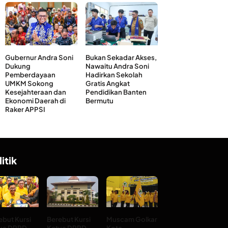
Gubernur Andra Soni
Bukan Sekadar Akses,
Dukung
Nawaitu Andra Soni
Pemberdayaan
Hadirkan Sekolah
UMKM Sokong
Gratis Angkat
Kesejahteraan dan
Pendidikan Banten
Ekonomi Daerah di
Bermutu
Raker APPSI
litik
ebut Kursi
Berebut Kursi
Muscam Golkar
ua DPRD
Ketua DPRD
Kota