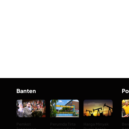
Banten
Po
Pemkot
Perumda Tirta
Harga Minyak
Ber
Tangerang
Benteng Kota
Dunia Anjlok
Ket