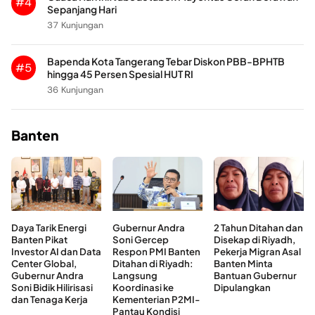
#4
Sepanjang Hari
37 Kunjungan
Bapenda Kota Tangerang Tebar Diskon PBB-BPHTB
#5
hingga 45 Persen Spesial HUT RI
36 Kunjungan
Banten
Daya Tarik Energi
Gubernur Andra
2 Tahun Ditahan dan
Banten Pikat
Soni Gercep
Disekap di Riyadh,
Investor AI dan Data
Respon PMI Banten
Pekerja Migran Asal
Center Global,
Ditahan di Riyadh:
Banten Minta
Gubernur Andra
Langsung
Bantuan Gubernur
Soni Bidik Hilirisasi
Koordinasi ke
Dipulangkan
dan Tenaga Kerja
Kementerian P2MI-
Pantau Kondisi