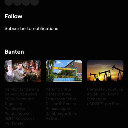
Follow
Subscribe to notifications
Banten
Pemkot Tangerang
Perumda Tirta
Harga Minyak Dunia
Sabet LPM Award
Benteng Kota
Anjlok Lagi, Brent
2026, Sachrudin
Tangerang Tebar
Dibanderol
Tegaskan
Diskon 81 Persen
USD78,72 per Barel
Pentingnya
Pemasangan
Pembangunan
Sambungan Baru
SDM-Kolaborasi
Air Bersih
Pentahelix