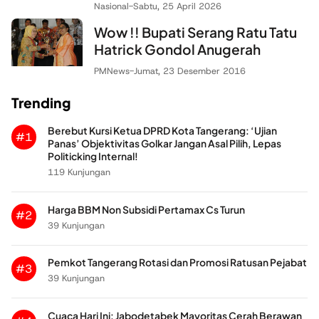
Nasional
-
Sabtu, 25 April 2026
Wow !! Bupati Serang Ratu Tatu
Hatrick Gondol Anugerah
PMNews
-
Jumat, 23 Desember 2016
Trending
Berebut Kursi Ketua DPRD Kota Tangerang: ‘Ujian
#1
Panas’ Objektivitas Golkar Jangan Asal Pilih, Lepas
Politicking Internal!
119 Kunjungan
Harga BBM Non Subsidi Pertamax Cs Turun
#2
39 Kunjungan
Pemkot Tangerang Rotasi dan Promosi Ratusan Pejabat
#3
39 Kunjungan
Cuaca Hari Ini: Jabodetabek Mayoritas Cerah Berawan