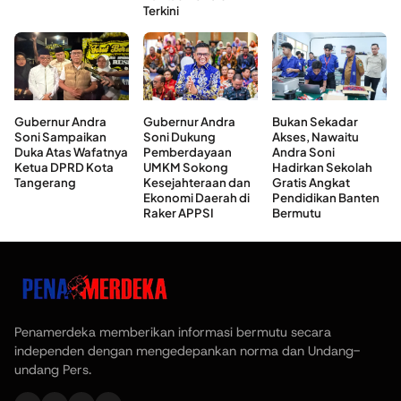
Terkini
Gubernur Andra
Gubernur Andra
Bukan Sekadar
Soni Sampaikan
Soni Dukung
Akses, Nawaitu
Duka Atas Wafatnya
Pemberdayaan
Andra Soni
Ketua DPRD Kota
UMKM Sokong
Hadirkan Sekolah
Tangerang
Kesejahteraan dan
Gratis Angkat
Ekonomi Daerah di
Pendidikan Banten
Raker APPSI
Bermutu
Penamerdeka memberikan informasi bermutu secara
independen dengan mengedepankan norma dan Undang-
undang Pers.