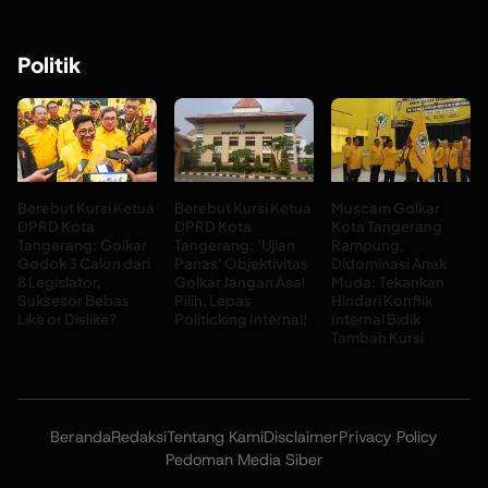
Politik
Berebut Kursi Ketua
Berebut Kursi Ketua
Muscam Golkar
DPRD Kota
DPRD Kota
Kota Tangerang
Tangerang: Golkar
Tangerang: ‘Ujian
Rampung,
Godok 3 Calon dari
Panas’ Objektivitas
Didominasi Anak
8 Legislator,
Golkar Jangan Asal
Muda: Tekankan
Suksesor Bebas
Pilih, Lepas
Hindari Konflik
Like or Dislike?
Politicking Internal!
Internal Bidik
Tambah Kursi
Beranda
Redaksi
Tentang Kami
Disclaimer
Privacy Policy
Pedoman Media Siber