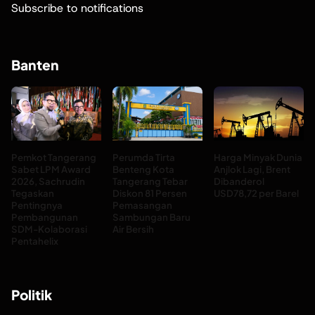
Subscribe to notifications
Banten
Pemkot Tangerang
Perumda Tirta
Harga Minyak Dunia
Sabet LPM Award
Benteng Kota
Anjlok Lagi, Brent
2026, Sachrudin
Tangerang Tebar
Dibanderol
Tegaskan
Diskon 81 Persen
USD78,72 per Barel
Pentingnya
Pemasangan
Pembangunan
Sambungan Baru
SDM-Kolaborasi
Air Bersih
Pentahelix
Politik