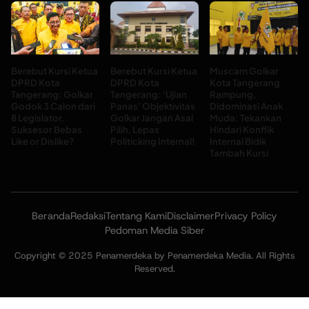
Berebut Kursi Ketua
Berebut Kursi Ketua
Muscam Golkar
DPRD Kota
DPRD Kota
Kota Tangerang
Tangerang: Golkar
Tangerang: ‘Ujian
Rampung,
Godok 3 Calon dari
Panas’ Objektivitas
Didominasi Anak
8 Legislator,
Golkar Jangan Asal
Muda: Tekankan
Suksesor Bebas
Pilih, Lepas
Hindari Konflik
Like or Dislike?
Politicking Internal!
Internal Bidik
Tambah Kursi
Beranda
Redaksi
Tentang Kami
Disclaimer
Privacy Policy
Pedoman Media Siber
Copyright © 2025 Penamerdeka by Penamerdeka Media. All Rights
Reserved.