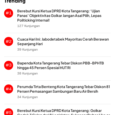
Trending
Berebut Kursi Ketua DPRD Kota Tangerang: ‘Ujian
#1
Panas’ Objektivitas Golkar Jangan Asal Pilih, Lepas
Politicking Internal!
127 Kunjungan
Cuaca Hari Ini: Jabodetabek Mayoritas Cerah Berawan
#2
Sepanjang Hari
39 Kunjungan
Bapenda Kota Tangerang Tebar Diskon PBB-BPHTB
#3
hingga 45 Persen Spesial HUT RI
38 Kunjungan
Perumda Tirta Benteng Kota Tangerang Tebar Diskon 81
#4
Persen Pemasangan Sambungan Baru Air Bersih
34 Kunjungan
Berebut Kursi Ketua DPRD Kota Tangerang: Golkar
#5