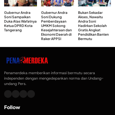
Gubernur Andra
Gubernur Andra
Bukan Sekadar
Soni Sampaikan
Soni Dukung
Akses, Nawaitu
Duka Atas Wafatnya
Pemberdayaan
Andra Soni
Ketua DPRD Kota
UMKM Sokong
Hadirkan Sekolah
Tangerang
Kesejahteraan dan
Gratis Angkat
Ekonomi Daerah di
Pendidikan Banten
Raker APPSI
Bermutu
Penamerdeka memberikan informasi bermutu secara
independen dengan mengedepankan norma dan Undang-
undang Pers.
Follow