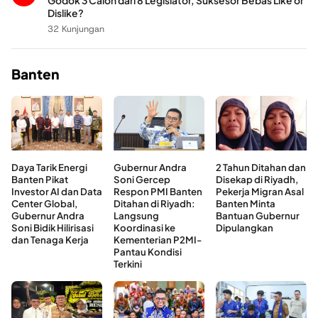
Godok 3 Calon dari 8 Legislator, Suksesor Bebas Like or
Dislike?
32 Kunjungan
Banten
Daya Tarik Energi
Gubernur Andra
2 Tahun Ditahan dan
Banten Pikat
Soni Gercep
Disekap di Riyadh,
Investor AI dan Data
Respon PMI Banten
Pekerja Migran Asal
Center Global,
Ditahan di Riyadh:
Banten Minta
Gubernur Andra
Langsung
Bantuan Gubernur
Soni Bidik Hilirisasi
Koordinasi ke
Dipulangkan
dan Tenaga Kerja
Kementerian P2MI-
Pantau Kondisi
Terkini