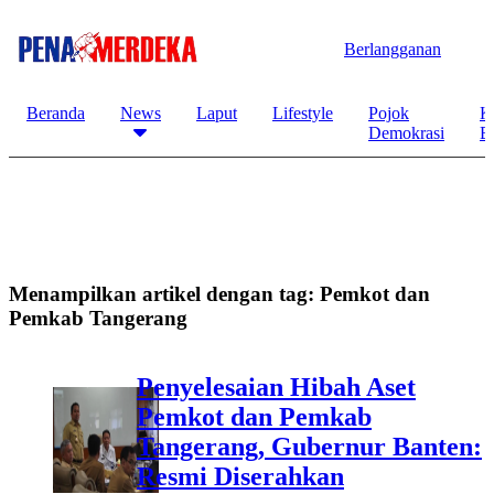
Berlangganan
Beranda
News
Laput
Lifestyle
Pojok
K
Demokrasi
B
Menampilkan artikel dengan tag:
Pemkot dan
Pemkab Tangerang
Penyelesaian Hibah Aset
Pemkot dan Pemkab
Tangerang, Gubernur Banten:
Resmi Diserahkan