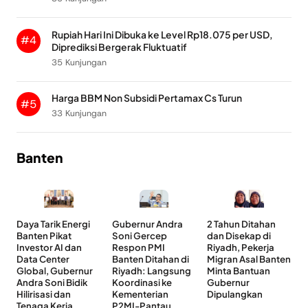
Rupiah Hari Ini Dibuka ke Level Rp18.075 per USD,
#4
Diprediksi Bergerak Fluktuatif
35 Kunjungan
Harga BBM Non Subsidi Pertamax Cs Turun
#5
33 Kunjungan
Banten
Daya Tarik Energi
Gubernur Andra
2 Tahun Ditahan
Banten Pikat
Soni Gercep
dan Disekap di
Investor AI dan
Respon PMI
Riyadh, Pekerja
Data Center
Banten Ditahan di
Migran Asal Banten
Global, Gubernur
Riyadh: Langsung
Minta Bantuan
Andra Soni Bidik
Koordinasi ke
Gubernur
Hilirisasi dan
Kementerian
Dipulangkan
Tenaga Kerja
P2MI-Pantau