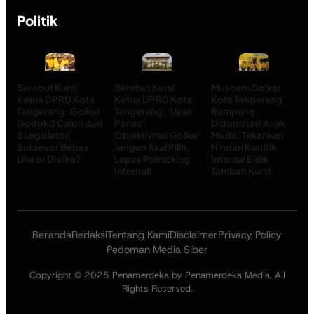
Politik
Berebut Kursi
Berebut Kursi
Muscam Golkar
Ketua DPRD Kota
Ketua DPRD Kota
Kota Tangerang
Tangerang: Golkar
Tangerang: ‘Ujian
Rampung,
Godok 3 Calon dari
Panas’
Didominasi Anak
8 Legislator,
Objektivitas Golkar
Muda: Tekankan
Suksesor Bebas
Jangan Asal Pilih,
Hindari Konflik
Like or Dislike?
Lepas Politicking
Internal Bidik
Internal!
Tambah Kursi
Beranda
Redaksi
Tentang Kami
Disclaimer
Privacy Policy
Pedoman Media Siber
Copyright © 2025 Penamerdeka by Penamerdeka Media. All
Rights Reserved.