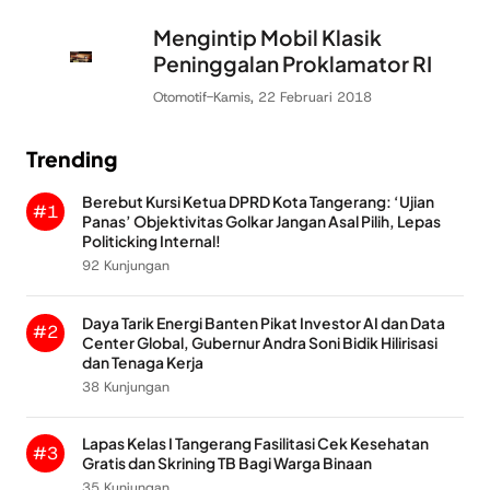
Mengintip Mobil Klasik
Peninggalan Proklamator RI
Otomotif
-
Kamis, 22 Februari 2018
Trending
Berebut Kursi Ketua DPRD Kota Tangerang: ‘Ujian
#1
Panas’ Objektivitas Golkar Jangan Asal Pilih, Lepas
Politicking Internal!
92 Kunjungan
Daya Tarik Energi Banten Pikat Investor AI dan Data
#2
Center Global, Gubernur Andra Soni Bidik Hilirisasi
dan Tenaga Kerja
38 Kunjungan
Lapas Kelas I Tangerang Fasilitasi Cek Kesehatan
#3
Gratis dan Skrining TB Bagi Warga Binaan
35 Kunjungan