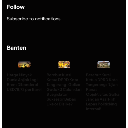
Follow
Subscribe to notifications
Banten
Harga Minyak
Berebut Kursi
Berebut Kursi
Dunia Anjlok Lagi,
Ketua DPRD Kota
Ketua DPRD Kota
Brent Dibanderol
Tangerang: Golkar
Tangerang: ‘Ujian
USD78,72 per Barel
Godok 3 Calon dari
Panas’
8 Legislator,
Objektivitas Golkar
Suksesor Bebas
Jangan Asal Pilih,
Like or Dislike?
Lepas Politicking
Internal!