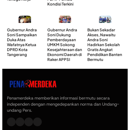
Kondisi Terkini
Gubernur Andra
Gubernur Andra
Bukan Sekadar
Soni Sampaikan
Soni Dukung
Akses, Nawaitu
Duka Atas
Pemberdayaan
Andra Soni
Wafatnya Ketua
UMKM Sokong
Hadirkan Sekolah
DPRD Kota
Kesejahteraan dan
Gratis Angkat
Tangerang
Ekonomi Daerah di
Pendidikan Banten
Raker APPSI
Bermutu
Penamerdeka memberikan informasi bermutu secara
independen dengan mengedepankan norma dan Undang-
undang Pers.