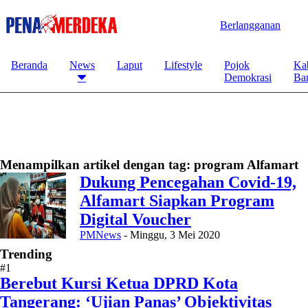
Berlangganan
Beranda
News
Laput
Lifestyle
Pojok
Ka
Demokrasi
Ba
Menampilkan artikel dengan tag:
program Alfamart
Dukung Pencegahan Covid-19,
Alfamart Siapkan Program
Digital Voucher
PMNews
-
Minggu, 3 Mei 2020
Trending
#1
Berebut Kursi Ketua DPRD Kota
Tangerang: ‘Ujian Panas’ Objektivitas