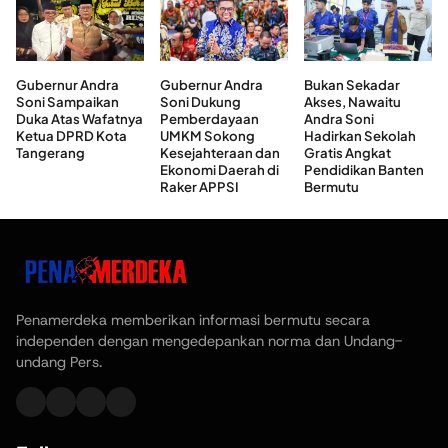
Gubernur Andra
Gubernur Andra
Bukan Sekadar
Soni Sampaikan
Soni Dukung
Akses, Nawaitu
Duka Atas Wafatnya
Pemberdayaan
Andra Soni
Ketua DPRD Kota
UMKM Sokong
Hadirkan Sekolah
Tangerang
Kesejahteraan dan
Gratis Angkat
Ekonomi Daerah di
Pendidikan Banten
Raker APPSI
Bermutu
Penamerdeka memberikan informasi bermutu secara
independen dengan mengedepankan norma dan Undang-
undang Pers.