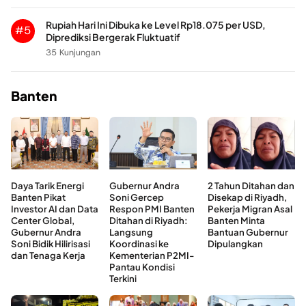
Rupiah Hari Ini Dibuka ke Level Rp18.075 per USD,
#5
Diprediksi Bergerak Fluktuatif
35 Kunjungan
Banten
Daya Tarik Energi
Gubernur Andra
2 Tahun Ditahan dan
Banten Pikat
Soni Gercep
Disekap di Riyadh,
Investor AI dan Data
Respon PMI Banten
Pekerja Migran Asal
Center Global,
Ditahan di Riyadh:
Banten Minta
Gubernur Andra
Langsung
Bantuan Gubernur
Soni Bidik Hilirisasi
Koordinasi ke
Dipulangkan
dan Tenaga Kerja
Kementerian P2MI-
Pantau Kondisi
Terkini