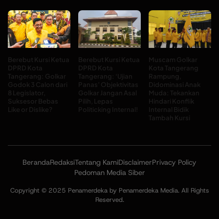
Berebut Kursi Ketua
Berebut Kursi Ketua
Muscam Golkar
DPRD Kota
DPRD Kota
Kota Tangerang
Tangerang: Golkar
Tangerang: ‘Ujian
Rampung,
Godok 3 Calon dari
Panas’ Objektivitas
Didominasi Anak
8 Legislator,
Golkar Jangan Asal
Muda: Tekankan
Suksesor Bebas
Pilih, Lepas
Hindari Konflik
Like or Dislike?
Politicking Internal!
Internal Bidik
Tambah Kursi
Beranda
Redaksi
Tentang Kami
Disclaimer
Privacy Policy
Pedoman Media Siber
Copyright © 2025 Penamerdeka by Penamerdeka Media. All Rights
Reserved.