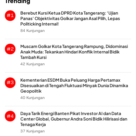
Trending
Berebut Kursi Ketua DPRD Kota Tangerang: ‘Ujian
#1
Panas’ Objektivitas Golkar Jangan Asal Pilih, Lepas
Politicking Internal!
84 Kunjungan
Muscam Golkar Kota Tangerang Rampung, Didominasi
#2
Anak Muda: Tekankan Hindari Konflik Internal Bidik
Tambah Kursi
42 Kunjungan
Kementerian ESDM Buka Peluang Harga Pertamax
#3
Disesuaikan di Tengah Fluktuasi Minyak Dunia Dinamika
Geopolitik
40 Kunjungan
Daya Tarik Energi Banten Pikat Investor AI dan Data
#4
Center Global, Gubernur Andra Soni Bidik Hilirisasi dan
Tenaga Kerja
37 Kunjungan