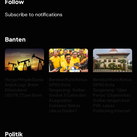
Follow
Subscribe to notifications
Banten
Harga Minyak Dunia
Berebut Kursi Ketua
Berebut Kursi Ketua
Anjlok Lagi, Brent
DPRD Kota
DPRD Kota
Dibanderol
Tangerang: Golkar
Tangerang: ‘Ujian
USD78,72 per Barel
Godok 3 Calon dari
Panas’ Objektivitas
8 Legislator,
Golkar Jangan Asal
Suksesor Bebas
Pilih, Lepas
Like or Dislike?
Politicking Internal!
Politik