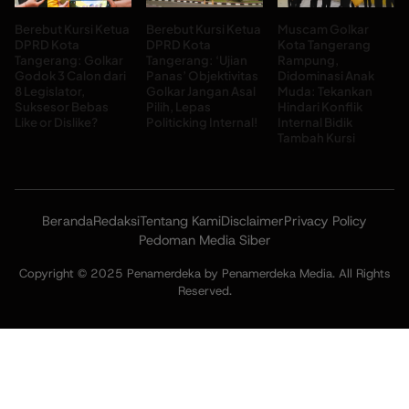
Berebut Kursi Ketua
Berebut Kursi Ketua
Muscam Golkar
DPRD Kota
DPRD Kota
Kota Tangerang
Tangerang: Golkar
Tangerang: ‘Ujian
Rampung,
Godok 3 Calon dari
Panas’ Objektivitas
Didominasi Anak
8 Legislator,
Golkar Jangan Asal
Muda: Tekankan
Suksesor Bebas
Pilih, Lepas
Hindari Konflik
Like or Dislike?
Politicking Internal!
Internal Bidik
Tambah Kursi
Beranda
Redaksi
Tentang Kami
Disclaimer
Privacy Policy
Pedoman Media Siber
Copyright © 2025 Penamerdeka by Penamerdeka Media. All Rights
Reserved.