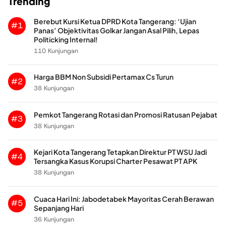
Trending
Berebut Kursi Ketua DPRD Kota Tangerang: ‘Ujian
#1
Panas’ Objektivitas Golkar Jangan Asal Pilih, Lepas
Politicking Internal!
110 Kunjungan
Harga BBM Non Subsidi Pertamax Cs Turun
#2
38 Kunjungan
Pemkot Tangerang Rotasi dan Promosi Ratusan Pejabat
#3
38 Kunjungan
Kejari Kota Tangerang Tetapkan Direktur PT WSU Jadi
#4
Tersangka Kasus Korupsi Charter Pesawat PT APK
38 Kunjungan
Cuaca Hari Ini: Jabodetabek Mayoritas Cerah Berawan
#5
Sepanjang Hari
36 Kunjungan