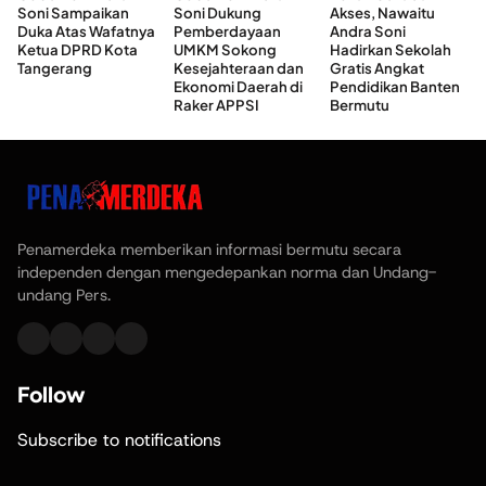
Soni Sampaikan
Soni Dukung
Akses, Nawaitu
Duka Atas Wafatnya
Pemberdayaan
Andra Soni
Ketua DPRD Kota
UMKM Sokong
Hadirkan Sekolah
Tangerang
Kesejahteraan dan
Gratis Angkat
Ekonomi Daerah di
Pendidikan Banten
Raker APPSI
Bermutu
Penamerdeka memberikan informasi bermutu secara
independen dengan mengedepankan norma dan Undang-
undang Pers.
Follow
Subscribe to notifications