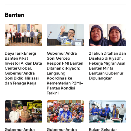
Banten
Daya Tarik Energi
Gubernur Andra
2 Tahun Ditahan dan
Banten Pikat
Soni Gercep
Disekap di Riyadh,
Investor AI dan Data
Respon PMI Banten
Pekerja Migran Asal
Center Global,
Ditahan di Riyadh:
Banten Minta
Gubernur Andra
Langsung
Bantuan Gubernur
Soni Bidik Hilirisasi
Koordinasi ke
Dipulangkan
dan Tenaga Kerja
Kementerian P2MI-
Pantau Kondisi
Terkini
Gubernur Andra
Gubernur Andra
Bukan Sekadar