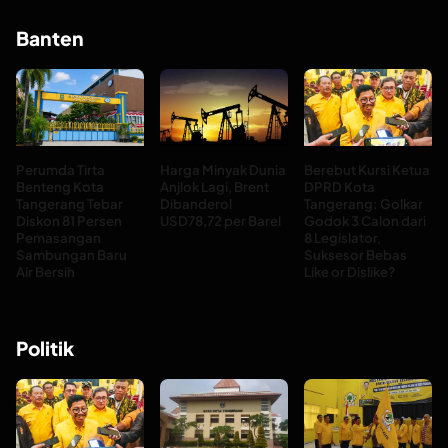
Banten
Perumda Tirta
Harga Minyak Dunia
Berebut Kursi Ketua
Benteng Kota
Anjlok Lagi, Brent
DPRD Kota
Tangerang Tebar
Dibanderol
Tangerang: Golkar
Diskon 81 Persen
USD78,72 per Barel
Godok 3 Calon dari
Pemasangan
8 Legislator,
Sambungan Baru
Suksesor Bebas
Air Bersih
Like or Dislike?
Politik