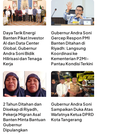
Daya Tarik Energi
Gubernur Andra Soni
Banten Pikat Investor
Gercep Respon PMI
AI dan Data Center
Banten Ditahan di
Global, Gubernur
Riyadh: Langsung
Andra Soni Bidik
Koordinasi ke
Hilirisasi dan Tenaga
Kementerian P2MI-
Kerja
Pantau Kondisi Terkini
2 Tahun Ditahan dan
Gubernur Andra Soni
Disekap di Riyadh,
Sampaikan Duka Atas
Pekerja Migran Asal
Wafatnya Ketua DPRD
Banten Minta Bantuan
Kota Tangerang
Gubernur
Dipulangkan