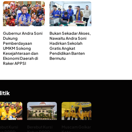
Gubernur Andra Soni
Bukan Sekadar Akses,
Dukung
Nawaitu Andra Soni
Pemberdayaan
Hadirkan Sekolah
UMKM Sokong
Gratis Angkat
Kesejahteraan dan
Pendidikan Banten
Ekonomi Daerah di
Bermutu
Raker APPSI
litik
ebut Kursi
Berebut Kursi
Muscam Golkar
ua DPRD
Ketua DPRD
Kota