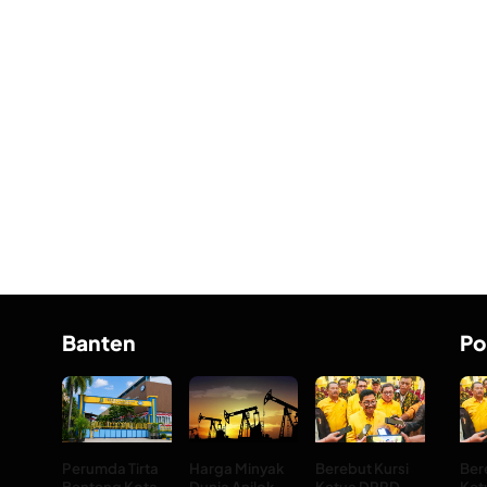
Banten
Po
Perumda Tirta
Harga Minyak
Berebut Kursi
Ber
Benteng Kota
Dunia Anjlok
Ketua DPRD
Ket