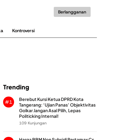
Berlangganan
ka
Kontroversi
Trending
Berebut Kursi Ketua DPRD Kota
#1
Tangerang: ‘Ujian Panas’ Objektivitas
Golkar Jangan Asal Pilih, Lepas
Politicking Internal!
109 Kunjungan
Harga BBM Non Subsidi Pertamax Cs