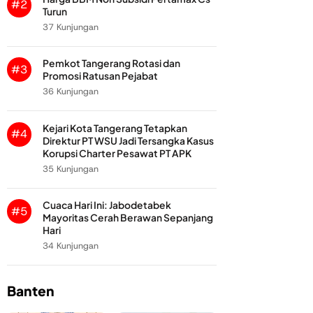
#2
Turun
37 Kunjungan
Pemkot Tangerang Rotasi dan
#3
Promosi Ratusan Pejabat
36 Kunjungan
Kejari Kota Tangerang Tetapkan
#4
Direktur PT WSU Jadi Tersangka Kasus
Korupsi Charter Pesawat PT APK
35 Kunjungan
Cuaca Hari Ini: Jabodetabek
#5
Mayoritas Cerah Berawan Sepanjang
Hari
34 Kunjungan
Banten