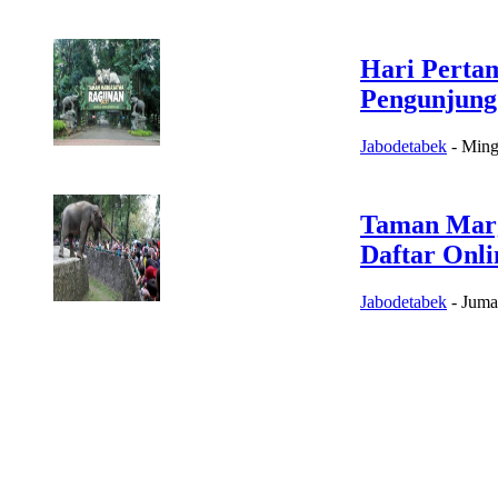
Hari Perta
Pengunjung
Jabodetabek
-
Ming
Taman Marg
Daftar Onli
Jabodetabek
-
Juma