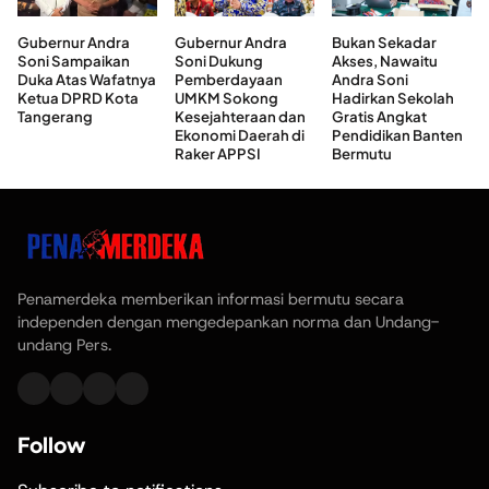
Gubernur Andra
Gubernur Andra
Bukan Sekadar
Soni Sampaikan
Soni Dukung
Akses, Nawaitu
Duka Atas Wafatnya
Pemberdayaan
Andra Soni
Ketua DPRD Kota
UMKM Sokong
Hadirkan Sekolah
Tangerang
Kesejahteraan dan
Gratis Angkat
Ekonomi Daerah di
Pendidikan Banten
Raker APPSI
Bermutu
Penamerdeka memberikan informasi bermutu secara
independen dengan mengedepankan norma dan Undang-
undang Pers.
Follow