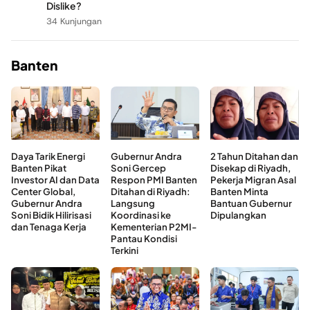
Dislike?
34 Kunjungan
Banten
Daya Tarik Energi
Gubernur Andra
2 Tahun Ditahan dan
Banten Pikat
Soni Gercep
Disekap di Riyadh,
Investor AI dan Data
Respon PMI Banten
Pekerja Migran Asal
Center Global,
Ditahan di Riyadh:
Banten Minta
Gubernur Andra
Langsung
Bantuan Gubernur
Soni Bidik Hilirisasi
Koordinasi ke
Dipulangkan
dan Tenaga Kerja
Kementerian P2MI-
Pantau Kondisi
Terkini