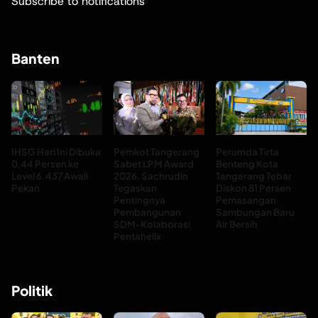
Subscribe to notifications
Banten
IHSG Hari Ini Dibuka
Pemkot Tangerang
Perumda Tirta
0,44 Persen ke
Sabet LPM Award
Benteng Kota
Level 6.437 Awali
2026, Sachrudin
Tangerang Tebar
Pekan
Tegaskan
Diskon 81 Persen
Pentingnya
Pemasangan
Pembangunan
Sambungan Baru
SDM-Kolaborasi
Air Bersih
Pentahelix
Politik