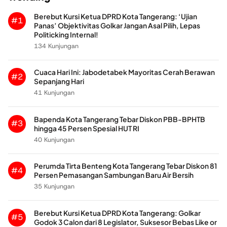
Berebut Kursi Ketua DPRD Kota Tangerang: ‘Ujian
#1
Panas’ Objektivitas Golkar Jangan Asal Pilih, Lepas
Politicking Internal!
134 Kunjungan
Cuaca Hari Ini: Jabodetabek Mayoritas Cerah Berawan
#2
Sepanjang Hari
41 Kunjungan
Bapenda Kota Tangerang Tebar Diskon PBB-BPHTB
#3
hingga 45 Persen Spesial HUT RI
40 Kunjungan
Perumda Tirta Benteng Kota Tangerang Tebar Diskon 81
#4
Persen Pemasangan Sambungan Baru Air Bersih
35 Kunjungan
Berebut Kursi Ketua DPRD Kota Tangerang: Golkar
#5
Godok 3 Calon dari 8 Legislator, Suksesor Bebas Like or