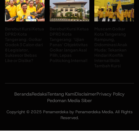
Berebut Kursi Ketua
Berebut Kursi Ketua
Muscam Golkar
DPRD Kota
DPRD Kota
Kota Tangerang
Tangerang: Golkar
Tangerang: ‘Ujian
Rampung,
Godok 3 Calon dari
Panas’ Objektivitas
Didominasi Anak
8 Legislator,
Golkar Jangan Asal
Muda: Tekankan
Suksesor Bebas
Pilih, Lepas
Hindari Konflik
Like or Dislike?
Politicking Internal!
Internal Bidik
Tambah Kursi
Beranda
Redaksi
Tentang Kami
Disclaimer
Privacy Policy
Pedoman Media Siber
Copyright © 2025 Penamerdeka by Penamerdeka Media. All Rights
Reserved.