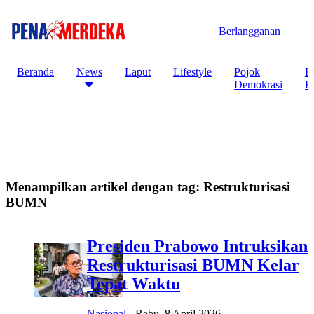
Berlangganan
Beranda
News
Laput
Lifestyle
Pojok
K
Demokrasi
B
Menampilkan artikel dengan tag:
Restrukturisasi
BUMN
Presiden Prabowo Intruksikan
Restrukturisasi BUMN Kelar
Tepat Waktu
Nasional
-
Rabu, 8 April 2026