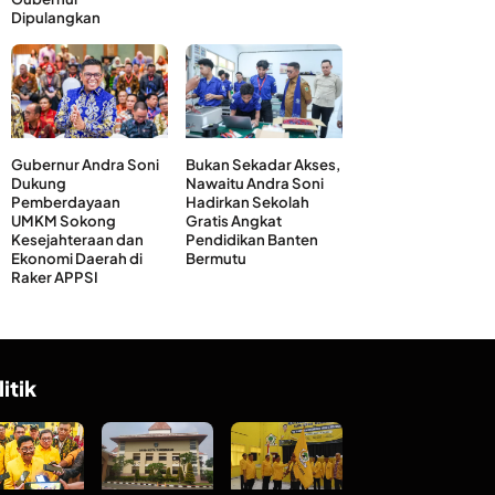
Dipulangkan
Gubernur Andra Soni
Bukan Sekadar Akses,
Dukung
Nawaitu Andra Soni
Pemberdayaan
Hadirkan Sekolah
UMKM Sokong
Gratis Angkat
Kesejahteraan dan
Pendidikan Banten
Ekonomi Daerah di
Bermutu
Raker APPSI
litik