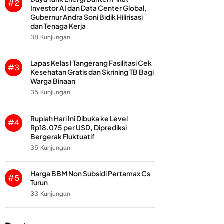
#2
Investor AI dan Data Center Global,
Gubernur Andra Soni Bidik Hilirisasi
dan Tenaga Kerja
38 Kunjungan
Lapas Kelas I Tangerang Fasilitasi Cek
#3
Kesehatan Gratis dan Skrining TB Bagi
Warga Binaan
35 Kunjungan
Rupiah Hari Ini Dibuka ke Level
#4
Rp18.075 per USD, Diprediksi
Bergerak Fluktuatif
35 Kunjungan
Harga BBM Non Subsidi Pertamax Cs
#5
Turun
33 Kunjungan