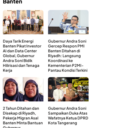
Banten
Daya Tarik Energi
Gubernur Andra Soni
Banten Pikat Investor
Gercep Respon PMI
AI dan Data Center
Banten Ditahan di
Global, Gubernur
Riyadh: Langsung
Andra Soni Bidik
Koordinasi ke
Hilirisasi dan Tenaga
Kementerian P2MI-
Kerja
Pantau Kondisi Terkini
2 Tahun Ditahan dan
Gubernur Andra Soni
Disekap di Riyadh,
Sampaikan Duka Atas
Pekerja Migran Asal
Wafatnya Ketua DPRD
Banten Minta Bantuan
Kota Tangerang
Gubernur