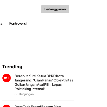
Berlangganan
ka
Kontroversi
Trending
Berebut Kursi Ketua DPRD Kota
#1
Tangerang: ‘Ujian Panas’ Objektivitas
Golkar Jangan Asal Pilih, Lepas
Politicking Internal!
85 Kunjungan
Daya Tarik Energi Banten Pikat