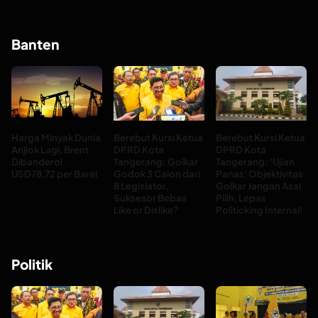
Banten
Harga Minyak Dunia
Berebut Kursi Ketua
Berebut Kursi Ketua
Anjlok Lagi, Brent
DPRD Kota
DPRD Kota
Dibanderol
Tangerang: Golkar
Tangerang: ‘Ujian
USD78,72 per Barel
Godok 3 Calon dari
Panas’ Objektivitas
8 Legislator,
Golkar Jangan Asal
Suksesor Bebas
Pilih, Lepas
Like or Dislike?
Politicking Internal!
Politik