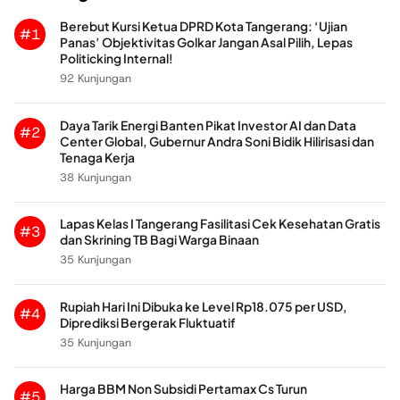
Berebut Kursi Ketua DPRD Kota Tangerang: ‘Ujian
#1
Panas’ Objektivitas Golkar Jangan Asal Pilih, Lepas
Politicking Internal!
92 Kunjungan
Daya Tarik Energi Banten Pikat Investor AI dan Data
#2
Center Global, Gubernur Andra Soni Bidik Hilirisasi dan
Tenaga Kerja
38 Kunjungan
Lapas Kelas I Tangerang Fasilitasi Cek Kesehatan Gratis
#3
dan Skrining TB Bagi Warga Binaan
35 Kunjungan
Rupiah Hari Ini Dibuka ke Level Rp18.075 per USD,
#4
Diprediksi Bergerak Fluktuatif
35 Kunjungan
Harga BBM Non Subsidi Pertamax Cs Turun
#5