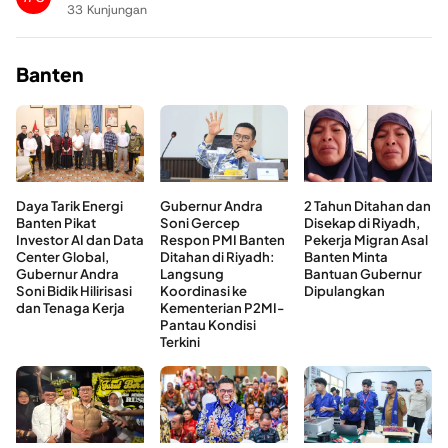
33 Kunjungan
Banten
Daya Tarik Energi
Gubernur Andra
2 Tahun Ditahan dan
Banten Pikat
Soni Gercep
Disekap di Riyadh,
Investor AI dan Data
Respon PMI Banten
Pekerja Migran Asal
Center Global,
Ditahan di Riyadh:
Banten Minta
Gubernur Andra
Langsung
Bantuan Gubernur
Soni Bidik Hilirisasi
Koordinasi ke
Dipulangkan
dan Tenaga Kerja
Kementerian P2MI-
Pantau Kondisi
Terkini