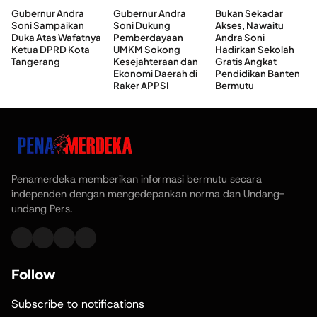
Gubernur Andra
Gubernur Andra
Bukan Sekadar
Soni Sampaikan
Soni Dukung
Akses, Nawaitu
Duka Atas Wafatnya
Pemberdayaan
Andra Soni
Ketua DPRD Kota
UMKM Sokong
Hadirkan Sekolah
Tangerang
Kesejahteraan dan
Gratis Angkat
Ekonomi Daerah di
Pendidikan Banten
Raker APPSI
Bermutu
Penamerdeka memberikan informasi bermutu secara
independen dengan mengedepankan norma dan Undang-
undang Pers.
Follow
Subscribe to notifications