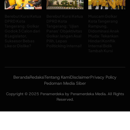
Berebut Kursi Ketua
Berebut Kursi Ketua
Muscam Golkar
DPRD Kota
DPRD Kota
Kota Tangerang
Tangerang: Golkar
Tangerang: ‘Ujian
Rampung,
Godok 3 Calon dari
Panas’ Objektivitas
Didominasi Anak
8 Legislator,
Golkar Jangan Asal
Muda: Tekankan
Suksesor Bebas
Pilih, Lepas
Hindari Konflik
Like or Dislike?
Politicking Internal!
Internal Bidik
Tambah Kursi
Beranda
Redaksi
Tentang Kami
Disclaimer
Privacy Policy
Pedoman Media Siber
Copyright © 2025 Penamerdeka by Penamerdeka Media. All Rights
Reserved.