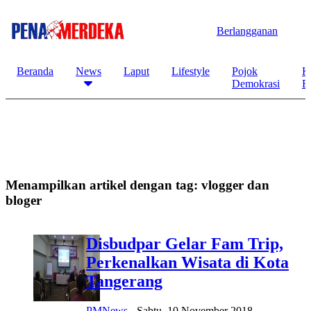
Berlangganan
Beranda
News
Laput
Lifestyle
Pojok
K
Demokrasi
B
Menampilkan artikel dengan tag:
vlogger dan
bloger
Disbudpar Gelar Fam Trip,
Perkenalkan Wisata di Kota
Tangerang
PMNews
-
Sabtu, 10 November 2018