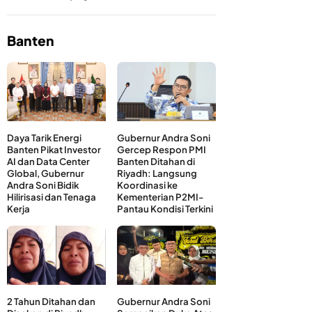
Banten
Daya Tarik Energi
Gubernur Andra Soni
Banten Pikat Investor
Gercep Respon PMI
AI dan Data Center
Banten Ditahan di
Global, Gubernur
Riyadh: Langsung
Andra Soni Bidik
Koordinasi ke
Hilirisasi dan Tenaga
Kementerian P2MI-
Kerja
Pantau Kondisi Terkini
2 Tahun Ditahan dan
Gubernur Andra Soni