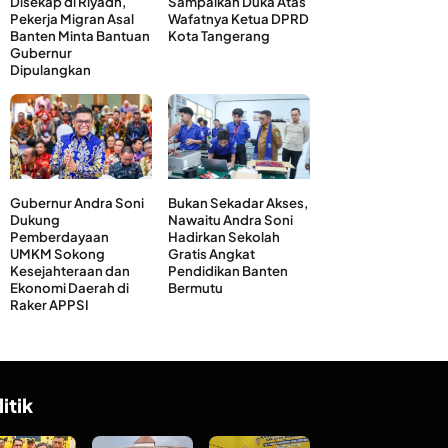
Disekap di Riyadh,
Sampaikan Duka Atas
Pekerja Migran Asal
Wafatnya Ketua DPRD
Banten Minta Bantuan
Kota Tangerang
Gubernur
Dipulangkan
Gubernur Andra Soni
Bukan Sekadar Akses,
Dukung
Nawaitu Andra Soni
Pemberdayaan
Hadirkan Sekolah
UMKM Sokong
Gratis Angkat
Kesejahteraan dan
Pendidikan Banten
Ekonomi Daerah di
Bermutu
Raker APPSI
litik