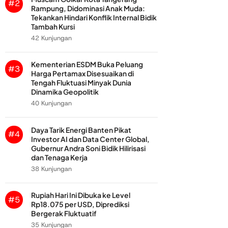
#2
Rampung, Didominasi Anak Muda:
Tekankan Hindari Konflik Internal Bidik
Tambah Kursi
42 Kunjungan
Kementerian ESDM Buka Peluang
#3
Harga Pertamax Disesuaikan di
Tengah Fluktuasi Minyak Dunia
Dinamika Geopolitik
40 Kunjungan
Daya Tarik Energi Banten Pikat
#4
Investor AI dan Data Center Global,
Gubernur Andra Soni Bidik Hilirisasi
dan Tenaga Kerja
38 Kunjungan
Rupiah Hari Ini Dibuka ke Level
#5
Rp18.075 per USD, Diprediksi
Bergerak Fluktuatif
35 Kunjungan