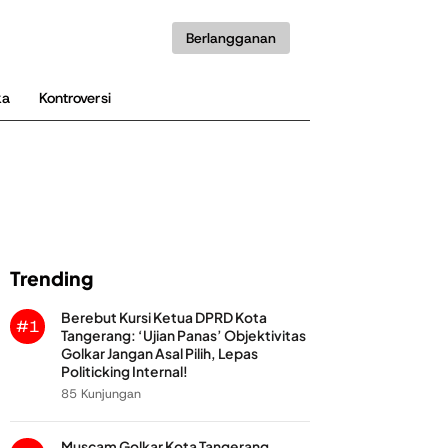
Berlangganan
ka
Kontroversi
Trending
Berebut Kursi Ketua DPRD Kota
#1
Tangerang: ‘Ujian Panas’ Objektivitas
Golkar Jangan Asal Pilih, Lepas
Politicking Internal!
85 Kunjungan
Muscam Golkar Kota Tangerang