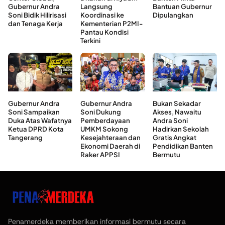
Gubernur Andra
Langsung
Bantuan Gubernur
Soni Bidik Hilirisasi
Koordinasi ke
Dipulangkan
dan Tenaga Kerja
Kementerian P2MI-
Pantau Kondisi
Terkini
Gubernur Andra
Gubernur Andra
Bukan Sekadar
Soni Sampaikan
Soni Dukung
Akses, Nawaitu
Duka Atas Wafatnya
Pemberdayaan
Andra Soni
Ketua DPRD Kota
UMKM Sokong
Hadirkan Sekolah
Tangerang
Kesejahteraan dan
Gratis Angkat
Ekonomi Daerah di
Pendidikan Banten
Raker APPSI
Bermutu
Penamerdeka memberikan informasi bermutu secara