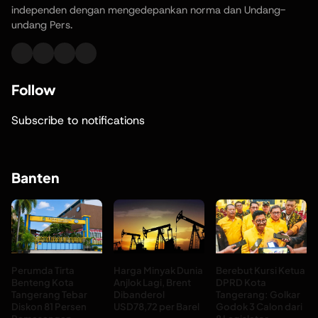
independen dengan mengedepankan norma dan Undang-
undang Pers.
Follow
Subscribe to notifications
Banten
Perumda Tirta
Harga Minyak Dunia
Berebut Kursi Ketua
Benteng Kota
Anjlok Lagi, Brent
DPRD Kota
Tangerang Tebar
Dibanderol
Tangerang: Golkar
Diskon 81 Persen
USD78,72 per Barel
Godok 3 Calon dari