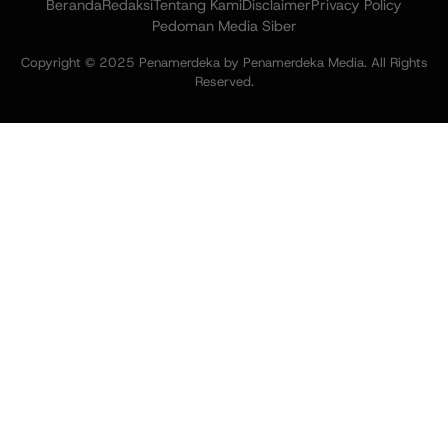
Beranda
Redaksi
Tentang Kami
Disclaimer
Privacy Policy
Pedoman Media Siber
Copyright © 2025 Penamerdeka by Penamerdeka Media. All Rights
Reserved.