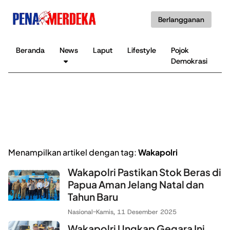
Berlangganan
Beranda
News
Laput
Lifestyle
Pojok
K
Demokrasi
B
Menampilkan artikel dengan tag:
Wakapolri
Wakapolri Pastikan Stok Beras di
Papua Aman Jelang Natal dan
Tahun Baru
Nasional
-
Kamis, 11 Desember 2025
Wakapolri Ungkap Gegara Ini