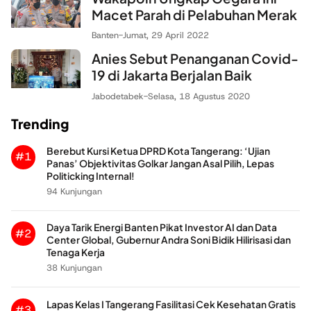
Macet Parah di Pelabuhan Merak
Banten
-
Jumat, 29 April 2022
Anies Sebut Penanganan Covid-
19 di Jakarta Berjalan Baik
Jabodetabek
-
Selasa, 18 Agustus 2020
Trending
Berebut Kursi Ketua DPRD Kota Tangerang: ‘Ujian
#1
Panas’ Objektivitas Golkar Jangan Asal Pilih, Lepas
Politicking Internal!
94 Kunjungan
Daya Tarik Energi Banten Pikat Investor AI dan Data
#2
Center Global, Gubernur Andra Soni Bidik Hilirisasi dan
Tenaga Kerja
38 Kunjungan
Lapas Kelas I Tangerang Fasilitasi Cek Kesehatan Gratis
#3