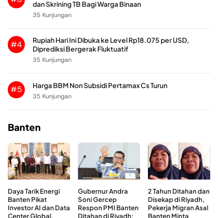
dan Skrining TB Bagi Warga Binaan
35 Kunjungan
Rupiah Hari Ini Dibuka ke Level Rp18.075 per USD,
#4
Diprediksi Bergerak Fluktuatif
35 Kunjungan
Harga BBM Non Subsidi Pertamax Cs Turun
#5
35 Kunjungan
Banten
Daya Tarik Energi
Gubernur Andra
2 Tahun Ditahan dan
Banten Pikat
Soni Gercep
Disekap di Riyadh,
Investor AI dan Data
Respon PMI Banten
Pekerja Migran Asal
Center Global,
Ditahan di Riyadh:
Banten Minta