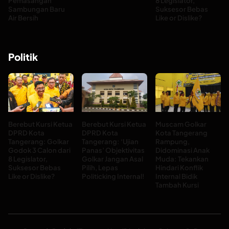
Pemasangan
8 Legislator,
Sambungan Baru
Suksesor Bebas
Air Bersih
Like or Dislike?
Politik
Berebut Kursi Ketua
Berebut Kursi Ketua
Muscam Golkar
DPRD Kota
DPRD Kota
Kota Tangerang
Tangerang: Golkar
Tangerang: ‘Ujian
Rampung,
Godok 3 Calon dari
Panas’ Objektivitas
Didominasi Anak
8 Legislator,
Golkar Jangan Asal
Muda: Tekankan
Suksesor Bebas
Pilih, Lepas
Hindari Konflik
Like or Dislike?
Politicking Internal!
Internal Bidik
Tambah Kursi