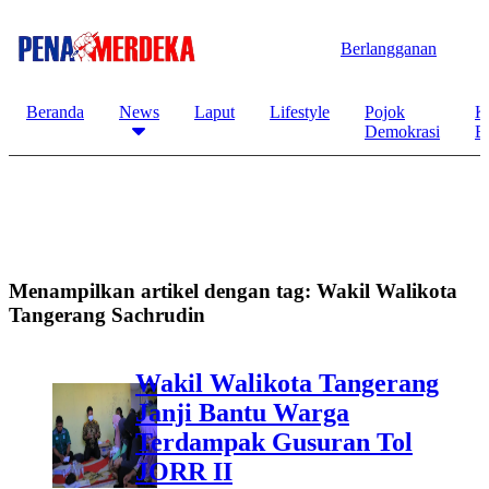
Berlangganan
Beranda
News
Laput
Lifestyle
Pojok
K
Demokrasi
B
Menampilkan artikel dengan tag:
Wakil Walikota
Tangerang Sachrudin
Wakil Walikota Tangerang
Janji Bantu Warga
Terdampak Gusuran Tol
JORR II