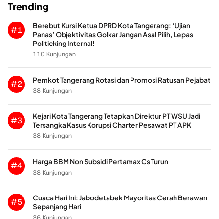
Trending
Berebut Kursi Ketua DPRD Kota Tangerang: ‘Ujian
#1
Panas’ Objektivitas Golkar Jangan Asal Pilih, Lepas
Politicking Internal!
110 Kunjungan
Pemkot Tangerang Rotasi dan Promosi Ratusan Pejabat
#2
38 Kunjungan
Kejari Kota Tangerang Tetapkan Direktur PT WSU Jadi
#3
Tersangka Kasus Korupsi Charter Pesawat PT APK
38 Kunjungan
Harga BBM Non Subsidi Pertamax Cs Turun
#4
38 Kunjungan
Cuaca Hari Ini: Jabodetabek Mayoritas Cerah Berawan
#5
Sepanjang Hari
36 Kunjungan