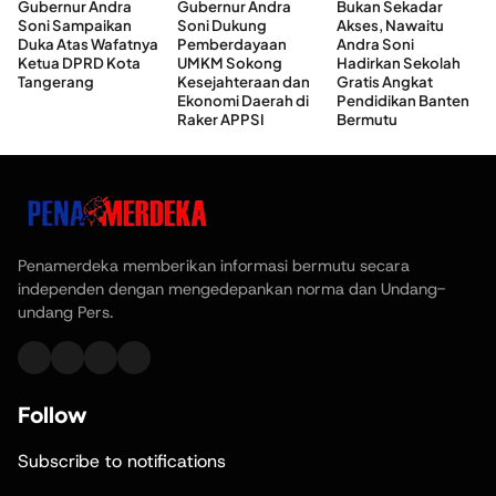
Gubernur Andra
Gubernur Andra
Bukan Sekadar
Soni Sampaikan
Soni Dukung
Akses, Nawaitu
Duka Atas Wafatnya
Pemberdayaan
Andra Soni
Ketua DPRD Kota
UMKM Sokong
Hadirkan Sekolah
Tangerang
Kesejahteraan dan
Gratis Angkat
Ekonomi Daerah di
Pendidikan Banten
Raker APPSI
Bermutu
Penamerdeka memberikan informasi bermutu secara
independen dengan mengedepankan norma dan Undang-
undang Pers.
Follow
Subscribe to notifications