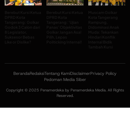
Berebut Kursi Ketua
Berebut Kursi Ketua
Muscam Golkar
DPRD Kota
DPRD Kota
Kota Tangerang
Tangerang: Golkar
Tangerang: ‘Ujian
Rampung,
Godok 3 Calon dari
Panas’ Objektivitas
Didominasi Anak
8 Legislator,
Golkar Jangan Asal
Muda: Tekankan
Suksesor Bebas
Pilih, Lepas
Hindari Konflik
Like or Dislike?
Politicking Internal!
Internal Bidik
Tambah Kursi
Beranda
Redaksi
Tentang Kami
Disclaimer
Privacy Policy
Pedoman Media Siber
Copyright © 2025 Penamerdeka by Penamerdeka Media. All Rights
Reserved.