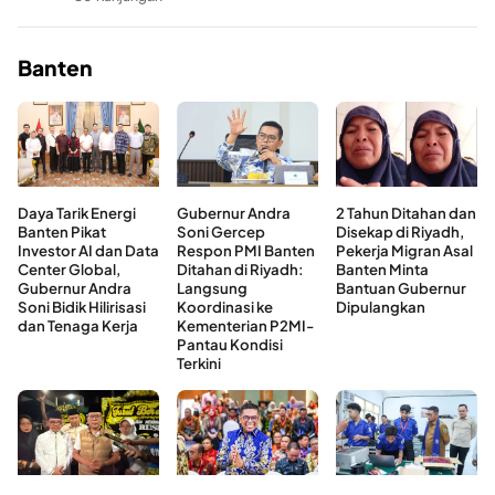
Banten
Daya Tarik Energi
Gubernur Andra
2 Tahun Ditahan dan
Banten Pikat
Soni Gercep
Disekap di Riyadh,
Investor AI dan Data
Respon PMI Banten
Pekerja Migran Asal
Center Global,
Ditahan di Riyadh:
Banten Minta
Gubernur Andra
Langsung
Bantuan Gubernur
Soni Bidik Hilirisasi
Koordinasi ke
Dipulangkan
dan Tenaga Kerja
Kementerian P2MI-
Pantau Kondisi
Terkini