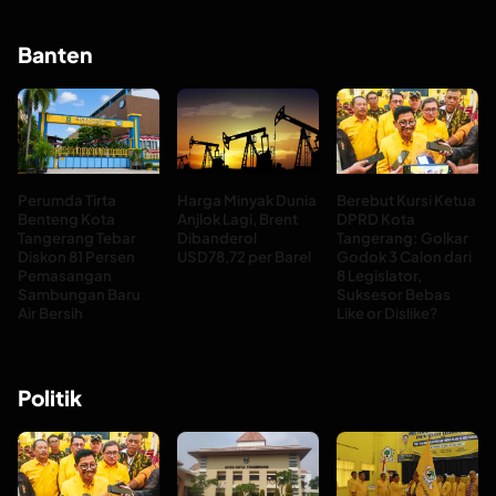
Banten
Perumda Tirta
Harga Minyak Dunia
Berebut Kursi Ketua
Benteng Kota
Anjlok Lagi, Brent
DPRD Kota
Tangerang Tebar
Dibanderol
Tangerang: Golkar
Diskon 81 Persen
USD78,72 per Barel
Godok 3 Calon dari
Pemasangan
8 Legislator,
Sambungan Baru
Suksesor Bebas
Air Bersih
Like or Dislike?
Politik