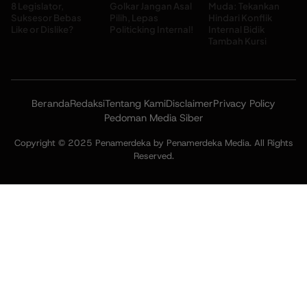
8 Legislator,
Golkar Jangan Asal
Muda: Tekankan
Suksesor Bebas
Pilih, Lepas
Hindari Konflik
Like or Dislike?
Politicking Internal!
Internal Bidik
Tambah Kursi
Beranda
Redaksi
Tentang Kami
Disclaimer
Privacy Policy
Pedoman Media Siber
Copyright © 2025 Penamerdeka by Penamerdeka Media. All Rights
Reserved.