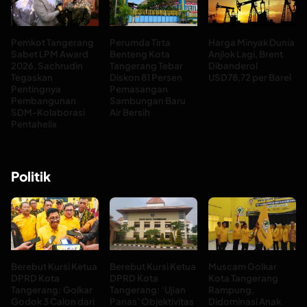
Pemkot Tangerang
Perumda Tirta
Harga Minyak Dunia
Sabet LPM Award
Benteng Kota
Anjlok Lagi, Brent
2026, Sachrudin
Tangerang Tebar
Dibanderol
Tegaskan
Diskon 81 Persen
USD78,72 per Barel
Pentingnya
Pemasangan
Pembangunan
Sambungan Baru
SDM-Kolaborasi
Air Bersih
Pentahelix
Politik
Berebut Kursi Ketua
Berebut Kursi Ketua
Muscam Golkar
DPRD Kota
DPRD Kota
Kota Tangerang
Tangerang: Golkar
Tangerang: ‘Ujian
Rampung,
Godok 3 Calon dari
Panas’ Objektivitas
Didominasi Anak