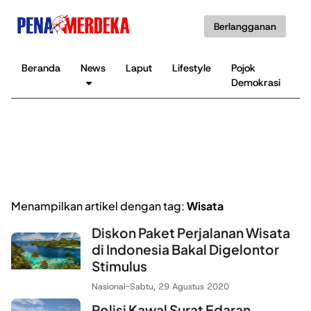
Berlangganan
Beranda
News
Laput
Lifestyle
Pojok
K
Demokrasi
B
Menampilkan artikel dengan tag:
Wisata
Diskon Paket Perjalanan Wisata
di Indonesia Bakal Digelontor
Stimulus
Nasional
-
Sabtu, 29 Agustus 2020
Polisi Kawal Surat Edaran