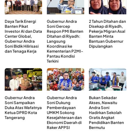
Daya Tarik Energi
Gubernur Andra
2 Tahun Ditahan dan
Banten Pikat
Soni Gercep
Disekap di Riyadh,
Investor AI dan Data
Respon PMI Banten
Pekerja Migran Asal
Center Global,
Ditahan di Riyadh:
Banten Minta
Gubernur Andra
Langsung
Bantuan Gubernur
Soni Bidik Hilirisasi
Koordinasi ke
Dipulangkan
dan Tenaga Kerja
Kementerian P2MI-
Pantau Kondisi
Terkini
Gubernur Andra
Gubernur Andra
Bukan Sekadar
Soni Sampaikan
Soni Dukung
Akses, Nawaitu
Duka Atas Wafatnya
Pemberdayaan
Andra Soni
Ketua DPRD Kota
UMKM Sokong
Hadirkan Sekolah
Tangerang
Kesejahteraan dan
Gratis Angkat
Ekonomi Daerah di
Pendidikan Banten
Raker APPSI
Bermutu