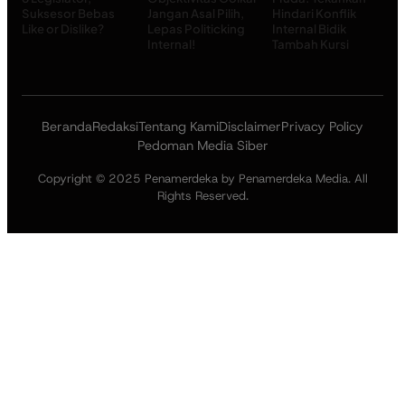
Suksesor Bebas
Jangan Asal Pilih,
Hindari Konflik
Like or Dislike?
Lepas Politicking
Internal Bidik
Internal!
Tambah Kursi
Beranda
Redaksi
Tentang Kami
Disclaimer
Privacy Policy
Pedoman Media Siber
Copyright © 2025 Penamerdeka by Penamerdeka Media. All
Rights Reserved.