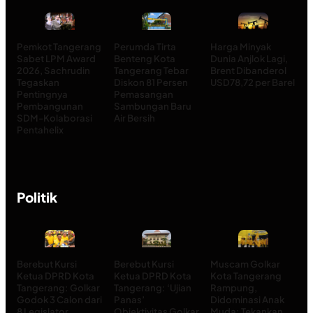
Pemkot Tangerang
Perumda Tirta
Harga Minyak
Sabet LPM Award
Benteng Kota
Dunia Anjlok Lagi,
2026, Sachrudin
Tangerang Tebar
Brent Dibanderol
Tegaskan
Diskon 81 Persen
USD78,72 per Barel
Pentingnya
Pemasangan
Pembangunan
Sambungan Baru
SDM-Kolaborasi
Air Bersih
Pentahelix
Politik
Berebut Kursi
Berebut Kursi
Muscam Golkar
Ketua DPRD Kota
Ketua DPRD Kota
Kota Tangerang
Tangerang: Golkar
Tangerang: ‘Ujian
Rampung,
Godok 3 Calon dari
Panas’
Didominasi Anak
8 Legislator,
Objektivitas Golkar
Muda: Tekankan