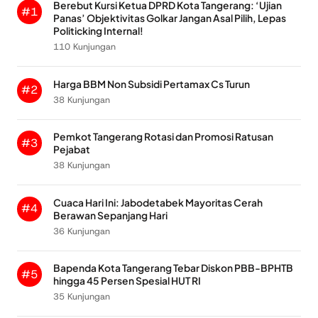
Berebut Kursi Ketua DPRD Kota Tangerang: ‘Ujian
#1
Panas’ Objektivitas Golkar Jangan Asal Pilih, Lepas
Politicking Internal!
110 Kunjungan
Harga BBM Non Subsidi Pertamax Cs Turun
#2
38 Kunjungan
Pemkot Tangerang Rotasi dan Promosi Ratusan
#3
Pejabat
38 Kunjungan
Cuaca Hari Ini: Jabodetabek Mayoritas Cerah
#4
Berawan Sepanjang Hari
36 Kunjungan
Bapenda Kota Tangerang Tebar Diskon PBB-BPHTB
#5
hingga 45 Persen Spesial HUT RI
35 Kunjungan