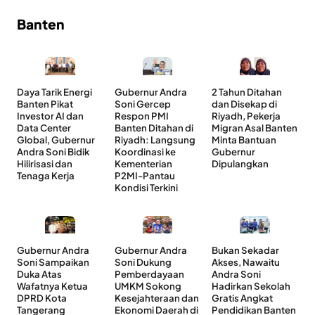
Banten
Daya Tarik Energi
Gubernur Andra
2 Tahun Ditahan
Banten Pikat
Soni Gercep
dan Disekap di
Investor AI dan
Respon PMI
Riyadh, Pekerja
Data Center
Banten Ditahan di
Migran Asal Banten
Global, Gubernur
Riyadh: Langsung
Minta Bantuan
Andra Soni Bidik
Koordinasi ke
Gubernur
Hilirisasi dan
Kementerian
Dipulangkan
Tenaga Kerja
P2MI-Pantau
Kondisi Terkini
Gubernur Andra
Gubernur Andra
Bukan Sekadar
Soni Sampaikan
Soni Dukung
Akses, Nawaitu
Duka Atas
Pemberdayaan
Andra Soni
Wafatnya Ketua
UMKM Sokong
Hadirkan Sekolah
DPRD Kota
Kesejahteraan dan
Gratis Angkat
Tangerang
Ekonomi Daerah di
Pendidikan Banten