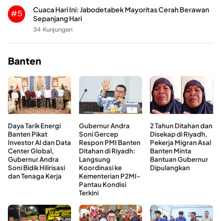
Cuaca Hari Ini: Jabodetabek Mayoritas Cerah Berawan
#5
Sepanjang Hari
34 Kunjungan
Banten
Daya Tarik Energi
Gubernur Andra
2 Tahun Ditahan dan
Banten Pikat
Soni Gercep
Disekap di Riyadh,
Investor AI dan Data
Respon PMI Banten
Pekerja Migran Asal
Center Global,
Ditahan di Riyadh:
Banten Minta
Gubernur Andra
Langsung
Bantuan Gubernur
Soni Bidik Hilirisasi
Koordinasi ke
Dipulangkan
dan Tenaga Kerja
Kementerian P2MI-
Pantau Kondisi
Terkini