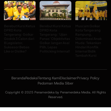
Berebut Kursi Ketua
Berebut Kursi Ketua
Muscam Golkar
DPRD Kota
DPRD Kota
Kota Tangerang
Tangerang: Golkar
Tangerang: ‘Ujian
Rampung,
Godok 3 Calon dari
Panas’ Objektivitas
Didominasi Anak
8 Legislator,
Golkar Jangan Asal
Muda: Tekankan
Suksesor Bebas
Pilih, Lepas
Hindari Konflik
Like or Dislike?
Politicking Internal!
Internal Bidik
Tambah Kursi
Beranda
Redaksi
Tentang Kami
Disclaimer
Privacy Policy
Pedoman Media Siber
Copyright © 2025 Penamerdeka by Penamerdeka Media. All Rights
Reserved.