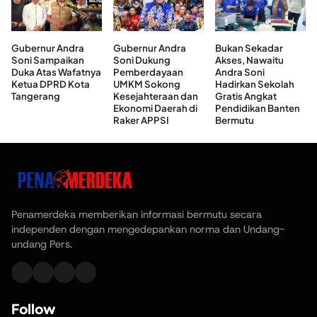
Gubernur Andra
Gubernur Andra
Bukan Sekadar
Soni Sampaikan
Soni Dukung
Akses, Nawaitu
Duka Atas Wafatnya
Pemberdayaan
Andra Soni
Ketua DPRD Kota
UMKM Sokong
Hadirkan Sekolah
Tangerang
Kesejahteraan dan
Gratis Angkat
Ekonomi Daerah di
Pendidikan Banten
Raker APPSI
Bermutu
Penamerdeka memberikan informasi bermutu secara
independen dengan mengedepankan norma dan Undang-
undang Pers.
Follow