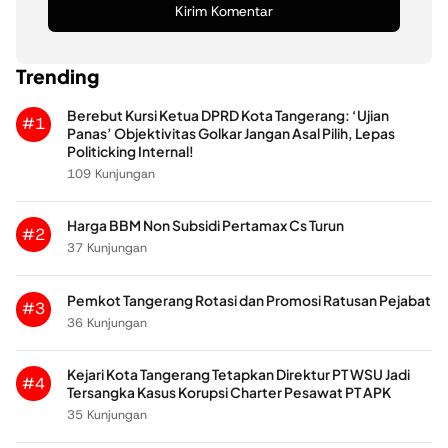
Trending
Berebut Kursi Ketua DPRD Kota Tangerang: ‘Ujian
#1
Panas’ Objektivitas Golkar Jangan Asal Pilih, Lepas
Politicking Internal!
109 Kunjungan
Harga BBM Non Subsidi Pertamax Cs Turun
#2
37 Kunjungan
Pemkot Tangerang Rotasi dan Promosi Ratusan Pejabat
#3
36 Kunjungan
Kejari Kota Tangerang Tetapkan Direktur PT WSU Jadi
#4
Tersangka Kasus Korupsi Charter Pesawat PT APK
35 Kunjungan