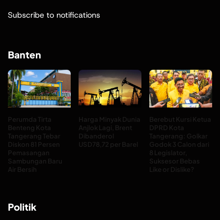
Subscribe to notifications
Banten
Perumda Tirta
Harga Minyak Dunia
Berebut Kursi Ketua
Benteng Kota
Anjlok Lagi, Brent
DPRD Kota
Tangerang Tebar
Dibanderol
Tangerang: Golkar
Diskon 81 Persen
USD78,72 per Barel
Godok 3 Calon dari
Pemasangan
8 Legislator,
Sambungan Baru
Suksesor Bebas
Air Bersih
Like or Dislike?
Politik