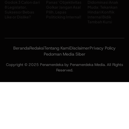
Godok 3 Calon dari
Panas’ Objektivitas
Didominasi Anak
8 Legislator,
Golkar Jangan Asal
Muda: Tekankan
Suksesor Bebas
Pilih, Lepas
Hindari Konflik
Like or Dislike?
Politicking Internal!
Internal Bidik
Tambah Kursi
Beranda
Redaksi
Tentang Kami
Disclaimer
Privacy Policy
Pedoman Media Siber
Copyright © 2025 Penamerdeka by Penamerdeka Media. All Rights
Reserved.