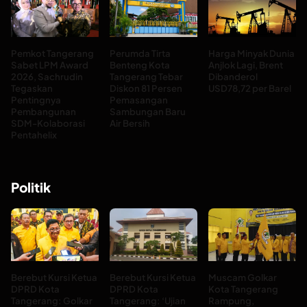
Pemkot Tangerang
Perumda Tirta
Harga Minyak Dunia
Sabet LPM Award
Benteng Kota
Anjlok Lagi, Brent
2026, Sachrudin
Tangerang Tebar
Dibanderol
Tegaskan
Diskon 81 Persen
USD78,72 per Barel
Pentingnya
Pemasangan
Pembangunan
Sambungan Baru
SDM-Kolaborasi
Air Bersih
Pentahelix
Politik
Berebut Kursi Ketua
Berebut Kursi Ketua
Muscam Golkar
DPRD Kota
DPRD Kota
Kota Tangerang
Tangerang: Golkar
Tangerang: ‘Ujian
Rampung,