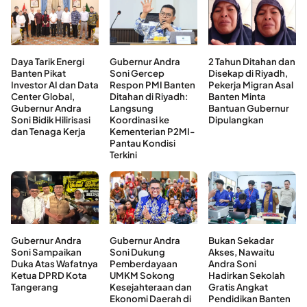
Daya Tarik Energi
Gubernur Andra
2 Tahun Ditahan dan
Banten Pikat
Soni Gercep
Disekap di Riyadh,
Investor AI dan Data
Respon PMI Banten
Pekerja Migran Asal
Center Global,
Ditahan di Riyadh:
Banten Minta
Gubernur Andra
Langsung
Bantuan Gubernur
Soni Bidik Hilirisasi
Koordinasi ke
Dipulangkan
dan Tenaga Kerja
Kementerian P2MI-
Pantau Kondisi
Terkini
Gubernur Andra
Gubernur Andra
Bukan Sekadar
Soni Sampaikan
Soni Dukung
Akses, Nawaitu
Duka Atas Wafatnya
Pemberdayaan
Andra Soni
Ketua DPRD Kota
UMKM Sokong
Hadirkan Sekolah
Tangerang
Kesejahteraan dan
Gratis Angkat
Ekonomi Daerah di
Pendidikan Banten