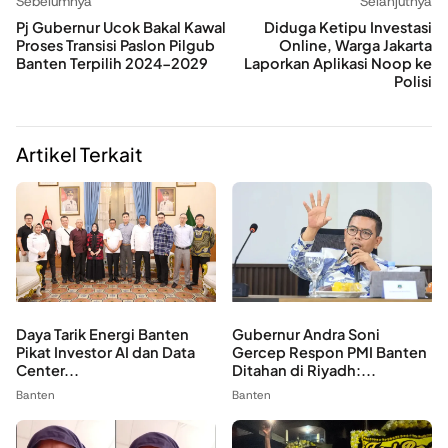
Sebelumnya
Selanjutnya
Pj Gubernur Ucok Bakal Kawal
Diduga Ketipu Investasi
Proses Transisi Paslon Pilgub
Online, Warga Jakarta
Banten Terpilih 2024-2029
Laporkan Aplikasi Noop ke
Polisi
Artikel Terkait
Daya Tarik Energi Banten
Gubernur Andra Soni
Pikat Investor AI dan Data
Gercep Respon PMI Banten
Center...
Ditahan di Riyadh:...
Banten
Banten