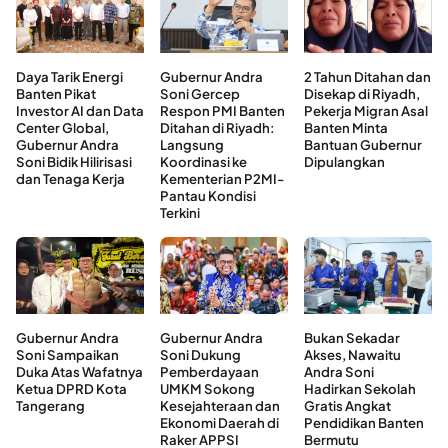
Daya Tarik Energi
Gubernur Andra
2 Tahun Ditahan dan
Banten Pikat
Soni Gercep
Disekap di Riyadh,
Investor AI dan Data
Respon PMI Banten
Pekerja Migran Asal
Center Global,
Ditahan di Riyadh:
Banten Minta
Gubernur Andra
Langsung
Bantuan Gubernur
Soni Bidik Hilirisasi
Koordinasi ke
Dipulangkan
dan Tenaga Kerja
Kementerian P2MI-
Pantau Kondisi
Terkini
Gubernur Andra
Gubernur Andra
Bukan Sekadar
Soni Sampaikan
Soni Dukung
Akses, Nawaitu
Duka Atas Wafatnya
Pemberdayaan
Andra Soni
Ketua DPRD Kota
UMKM Sokong
Hadirkan Sekolah
Tangerang
Kesejahteraan dan
Gratis Angkat
Ekonomi Daerah di
Pendidikan Banten
Raker APPSI
Bermutu