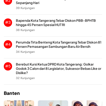
#2
Sepanjang Hari
39 Kunjungan
Bapenda Kota Tangerang Tebar Diskon PBB-BPHTB
#3
hingga 45 Persen Spesial HUT RI
38 Kunjungan
Perumda Tirta Benteng Kota Tangerang Tebar Diskon 81
#4
Persen Pemasangan Sambungan Baru Air Bersih
34 Kunjungan
Berebut Kursi Ketua DPRD Kota Tangerang: Golkar
#5
Godok 3 Calon dari 8 Legislator, Suksesor Bebas Like or
Dislike?
32 Kunjungan
Banten