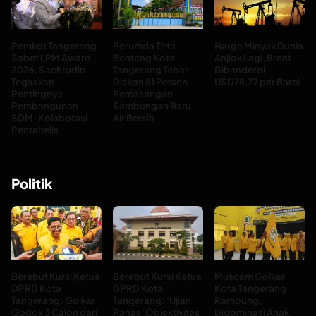
Pemkot Tangerang
Perumda Tirta
Harga Minyak Dunia
Sabet LPM Award
Benteng Kota
Anjlok Lagi, Brent
2026, Sachrudin
Tangerang Tebar
Dibanderol
Tegaskan
Diskon 81 Persen
USD78,72 per Barel
Pentingnya
Pemasangan
Pembangunan
Sambungan Baru
SDM-Kolaborasi
Air Bersih
Pentahelix
Politik
Berebut Kursi Ketua
Berebut Kursi Ketua
Muscam Golkar
DPRD Kota
DPRD Kota
Kota Tangerang
Tangerang: Golkar
Tangerang: ‘Ujian
Rampung,
Godok 3 Calon dari
Panas’ Objektivitas
Didominasi Anak