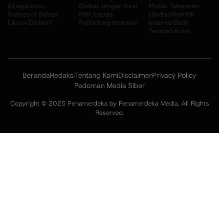
8 Legislator,
Golkar Jangan Asal
Muda: Tekankan
Suksesor Bebas
Pilih, Lepas
Hindari Konflik
Like or Dislike?
Politicking Internal!
Internal Bidik
Tambah Kursi
Beranda
Redaksi
Tentang Kami
Disclaimer
Privacy Policy
Pedoman Media Siber
Copyright © 2025 Penamerdeka by Penamerdeka Media. All Rights
Reserved.