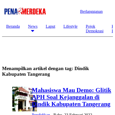
Berlangganan
Beranda
News
Laput
Lifestyle
Pojok
K
Demokrasi
B
Menampilkan artikel dengan tag:
Dindik
Kabupaten Tangerang
Mahasiswa Mau Demo: Glitik
APH Soal Kejanggalan di
Dindik Kabupaten Tangerang
Pendidikan
-
Rabu, 23 Februari 2022