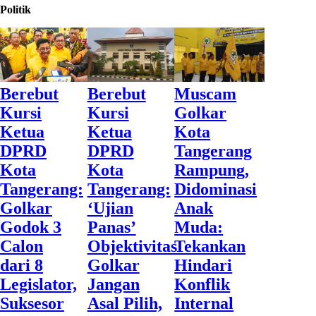
Politik
Berebut
Berebut
Muscam
Kursi
Kursi
Golkar
Ketua
Ketua
Kota
DPRD
DPRD
Tangerang
Kota
Kota
Rampung,
Tangerang:
Tangerang:
Didominasi
Golkar
‘Ujian
Anak
Godok 3
Panas’
Muda:
Calon
Objektivitas
Tekankan
dari 8
Golkar
Hindari
Legislator,
Jangan
Konflik
Suksesor
Asal Pilih,
Internal