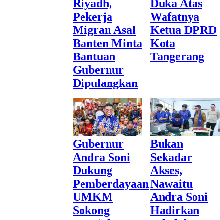
Riyadh,
Duka Atas
Pekerja
Wafatnya
Migran Asal
Ketua DPRD
Banten Minta
Kota
Bantuan
Tangerang
Gubernur
Dipulangkan
Gubernur
Bukan
Andra Soni
Sekadar
Dukung
Akses,
Pemberdayaan
Nawaitu
UMKM
Andra Soni
Sokong
Hadirkan