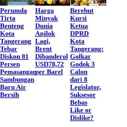
Perumda
Harga
Berebut
Tirta
Minyak
Kursi
Benteng
Dunia
Ketua
Kota
Anjlok
DPRD
Tangerang
Lagi,
Kota
Tebar
Brent
Tangerang:
Diskon 81
Dibanderol
Golkar
Persen
USD78,72
Godok 3
Pemasangan
per Barel
Calon
Sambungan
dari 8
Baru Air
Legislator,
Bersih
Suksesor
Bebas
Like or
Dislike?