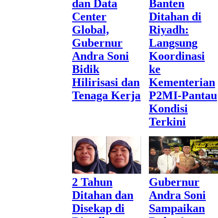
dan Data
Banten
Center
Ditahan di
Global,
Riyadh:
Gubernur
Langsung
Andra Soni
Koordinasi
Bidik
ke
Hilirisasi dan
Kementerian
Tenaga Kerja
P2MI-Pantau
Kondisi
Terkini
2 Tahun
Gubernur
Ditahan dan
Andra Soni
Disekap di
Sampaikan