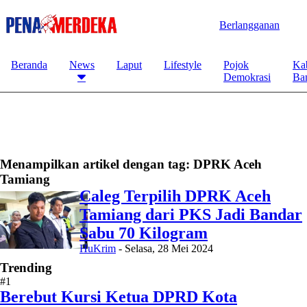
Berlangganan
Beranda
News
Laput
Lifestyle
Pojok
Ka
Demokrasi
Ba
Menampilkan artikel dengan tag:
DPRK Aceh
Tamiang
Caleg Terpilih DPRK Aceh
Tamiang dari PKS Jadi Bandar
Sabu 70 Kilogram
HuKrim
-
Selasa, 28 Mei 2024
Trending
#1
Berebut Kursi Ketua DPRD Kota