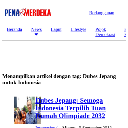
Berlangganan
Beranda
News
Laput
Lifestyle
Pojok
K
Demokrasi
B
Menampilkan artikel dengan tag:
Dubes Jepang
untuk Indonesia
Dubes Jepang: Semoga
Indonesia Terpilih Tuan
Rumah Olimpiade 2032
Internasional
-
Minggu, 9 September 2018