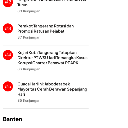
#2
Turun
38 Kunjungan
Pemkot Tangerang Rotasi dan
#3
Promosi Ratusan Pejabat
37 Kunjungan
Kejari Kota Tangerang Tetapkan
#4
Direktur PT WSU Jadi Tersangka Kasus
Korupsi Charter Pesawat PT APK
36 Kunjungan
Cuaca Hari Ini: Jabodetabek
#5
Mayoritas Cerah Berawan Sepanjang
Hari
35 Kunjungan
Banten