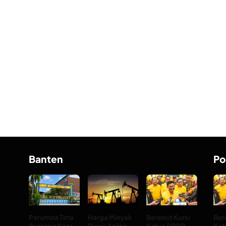
Banten
Po
Perumda Tirta
Harga Minyak
Berebut Kursi
Ber
Benteng Kota
Dunia Anjlok
Ketua DPRD
Ket