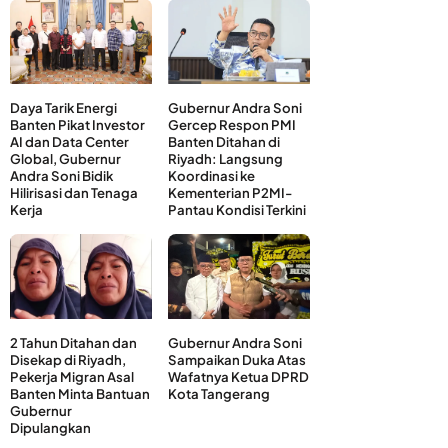
Daya Tarik Energi
Gubernur Andra Soni
Banten Pikat Investor
Gercep Respon PMI
AI dan Data Center
Banten Ditahan di
Global, Gubernur
Riyadh: Langsung
Andra Soni Bidik
Koordinasi ke
Hilirisasi dan Tenaga
Kementerian P2MI-
Kerja
Pantau Kondisi Terkini
2 Tahun Ditahan dan
Gubernur Andra Soni
Disekap di Riyadh,
Sampaikan Duka Atas
Pekerja Migran Asal
Wafatnya Ketua DPRD
Banten Minta Bantuan
Kota Tangerang
Gubernur
Dipulangkan