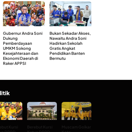
Gubernur Andra Soni
Bukan Sekadar Akses,
Dukung
Nawaitu Andra Soni
Pemberdayaan
Hadirkan Sekolah
UMKM Sokong
Gratis Angkat
Kesejahteraan dan
Pendidikan Banten
Ekonomi Daerah di
Bermutu
Raker APPSI
litik
ebut Kursi
Berebut Kursi
Muscam Golkar
ua DPRD
Ketua DPRD
Kota