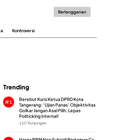
Berlangganan
ka
Kontroversi
Trending
Berebut Kursi Ketua DPRD Kota
#1
Tangerang: ‘Ujian Panas’ Objektivitas
Golkar Jangan Asal Pilih, Lepas
Politicking Internal!
110 Kunjungan
Harga BBM Non Subsidi Pertamax Cs