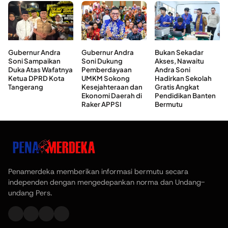
Gubernur Andra
Gubernur Andra
Bukan Sekadar
Soni Sampaikan
Soni Dukung
Akses, Nawaitu
Duka Atas Wafatnya
Pemberdayaan
Andra Soni
Ketua DPRD Kota
UMKM Sokong
Hadirkan Sekolah
Tangerang
Kesejahteraan dan
Gratis Angkat
Ekonomi Daerah di
Pendidikan Banten
Raker APPSI
Bermutu
Penamerdeka memberikan informasi bermutu secara
independen dengan mengedepankan norma dan Undang-
undang Pers.