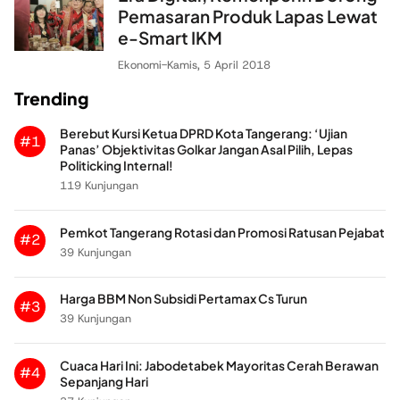
Pemasaran Produk Lapas Lewat
e-Smart IKM
Ekonomi
-
Kamis, 5 April 2018
Trending
Berebut Kursi Ketua DPRD Kota Tangerang: ‘Ujian
#1
Panas’ Objektivitas Golkar Jangan Asal Pilih, Lepas
Politicking Internal!
119 Kunjungan
Pemkot Tangerang Rotasi dan Promosi Ratusan Pejabat
#2
39 Kunjungan
Harga BBM Non Subsidi Pertamax Cs Turun
#3
39 Kunjungan
Cuaca Hari Ini: Jabodetabek Mayoritas Cerah Berawan
#4
Sepanjang Hari