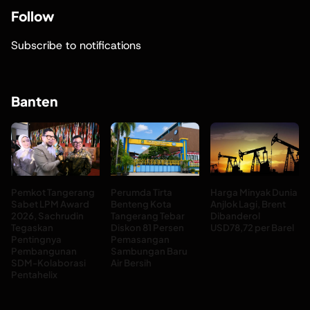
Follow
Subscribe to notifications
Banten
Pemkot Tangerang
Perumda Tirta
Harga Minyak Dunia
Sabet LPM Award
Benteng Kota
Anjlok Lagi, Brent
2026, Sachrudin
Tangerang Tebar
Dibanderol
Tegaskan
Diskon 81 Persen
USD78,72 per Barel
Pentingnya
Pemasangan
Pembangunan
Sambungan Baru
SDM-Kolaborasi
Air Bersih
Pentahelix