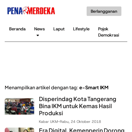
Berlangganan
Beranda
News
Laput
Lifestyle
Pojok
K
Demokrasi
B
Menampilkan artikel dengan tag:
e-Smart IKM
Disperindag Kota Tangerang
Bina IKM untuk Kemas Hasil
Produksi
Kabar UKM
-
Rabu, 24 Oktober 2018
Era Digital, Kemenperin Dorong