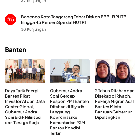
37 Kunjungan
Bapenda Kota Tangerang Tebar Diskon PBB-BPHTB
#5
hingga 45 Persen Spesial HUT RI
36 Kunjungan
Banten
Daya Tarik Energi
Gubernur Andra
2 Tahun Ditahan dan
Banten Pikat
Soni Gercep
Disekap di Riyadh,
Investor AI dan Data
Respon PMI Banten
Pekerja Migran Asal
Center Global,
Ditahan di Riyadh:
Banten Minta
Gubernur Andra
Langsung
Bantuan Gubernur
Soni Bidik Hilirisasi
Koordinasi ke
Dipulangkan
dan Tenaga Kerja
Kementerian P2MI-
Pantau Kondisi
Terkini