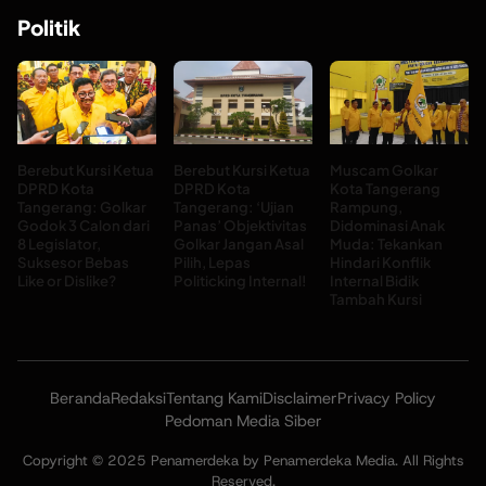
Politik
Berebut Kursi Ketua
Berebut Kursi Ketua
Muscam Golkar
DPRD Kota
DPRD Kota
Kota Tangerang
Tangerang: Golkar
Tangerang: ‘Ujian
Rampung,
Godok 3 Calon dari
Panas’ Objektivitas
Didominasi Anak
8 Legislator,
Golkar Jangan Asal
Muda: Tekankan
Suksesor Bebas
Pilih, Lepas
Hindari Konflik
Like or Dislike?
Politicking Internal!
Internal Bidik
Tambah Kursi
Beranda
Redaksi
Tentang Kami
Disclaimer
Privacy Policy
Pedoman Media Siber
Copyright © 2025 Penamerdeka by Penamerdeka Media. All Rights
Reserved.