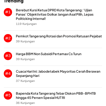
Trending
Berebut Kursi Ketua DPRD Kota Tangerang: ‘Ujian
#1
Panas’ Objektivitas Golkar Jangan Asal Pilih, Lepas
Politicking Internal!
119 Kunjungan
Pemkot Tangerang Rotasi dan Promosi Ratusan Pejabat
#2
39 Kunjungan
Harga BBM Non Subsidi Pertamax Cs Turun
#3
39 Kunjungan
Cuaca Hari Ini: Jabodetabek Mayoritas Cerah Berawan
#4
Sepanjang Hari
37 Kunjungan
Bapenda Kota Tangerang Tebar Diskon PBB-BPHTB
#5
hingga 45 Persen Spesial HUT RI
36 Kunjungan