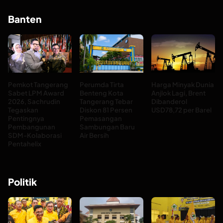
Banten
Pemkot Tangerang
Perumda Tirta
Harga Minyak Dunia
Sabet LPM Award
Benteng Kota
Anjlok Lagi, Brent
2026, Sachrudin
Tangerang Tebar
Dibanderol
Tegaskan
Diskon 81 Persen
USD78,72 per Barel
Pentingnya
Pemasangan
Pembangunan
Sambungan Baru
SDM-Kolaborasi
Air Bersih
Pentahelix
Politik