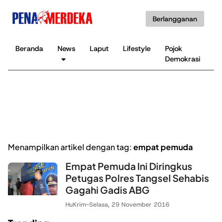
Berlangganan
Beranda
News
Laput
Lifestyle
Pojok
K
Demokrasi
B
Menampilkan artikel dengan tag:
empat pemuda
Empat Pemuda Ini Diringkus
Petugas Polres Tangsel Sehabis
Gagahi Gadis ABG
HuKrim
-
Selasa, 29 November 2016