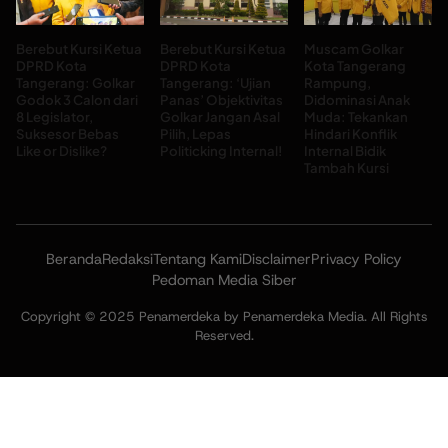
Berebut Kursi Ketua
Berebut Kursi Ketua
Muscam Golkar
DPRD Kota
DPRD Kota
Kota Tangerang
Tangerang: Golkar
Tangerang: ‘Ujian
Rampung,
Godok 3 Calon dari
Panas’ Objektivitas
Didominasi Anak
8 Legislator,
Golkar Jangan Asal
Muda: Tekankan
Suksesor Bebas
Pilih, Lepas
Hindari Konflik
Like or Dislike?
Politicking Internal!
Internal Bidik
Tambah Kursi
Beranda
Redaksi
Tentang Kami
Disclaimer
Privacy Policy
Pedoman Media Siber
Copyright © 2025 Penamerdeka by Penamerdeka Media. All Rights
Reserved.