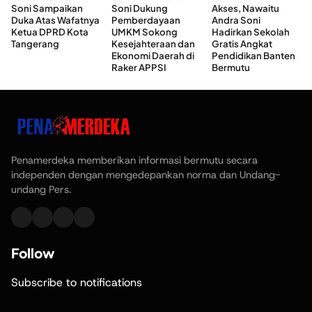
Soni Sampaikan
Soni Dukung
Akses, Nawaitu
Duka Atas Wafatnya
Pemberdayaan
Andra Soni
Ketua DPRD Kota
UMKM Sokong
Hadirkan Sekolah
Tangerang
Kesejahteraan dan
Gratis Angkat
Ekonomi Daerah di
Pendidikan Banten
Raker APPSI
Bermutu
Penamerdeka memberikan informasi bermutu secara
independen dengan mengedepankan norma dan Undang-
undang Pers.
Follow
Subscribe to notifications