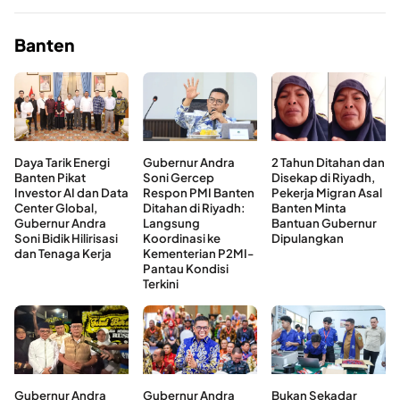
Banten
Daya Tarik Energi
Gubernur Andra
2 Tahun Ditahan dan
Banten Pikat
Soni Gercep
Disekap di Riyadh,
Investor AI dan Data
Respon PMI Banten
Pekerja Migran Asal
Center Global,
Ditahan di Riyadh:
Banten Minta
Gubernur Andra
Langsung
Bantuan Gubernur
Soni Bidik Hilirisasi
Koordinasi ke
Dipulangkan
dan Tenaga Kerja
Kementerian P2MI-
Pantau Kondisi
Terkini
Gubernur Andra
Gubernur Andra
Bukan Sekadar