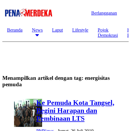
Berlangganan
Beranda
News
Laput
Lifestyle
Pojok
K
Demokrasi
B
Menampilkan artikel dengan tag:
energisitas
pemuda
Ke Pemuda Kota Tangsel,
Begini Harapan dan
Pembinaan LTS
PMNews
-
Jumat, 26 Juli 2019