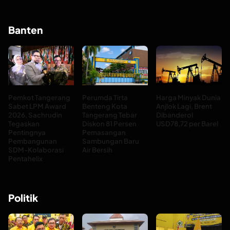
Banten
Pemkot Tangerang
Perumda Tirta
Harga Minyak Dunia
Sabet LPM Award
Benteng Kota
Anjlok Lagi, Brent
2026, Sachrudin
Tangerang Tebar
Dibanderol
Tegaskan
Diskon 81 Persen
USD78,72 per Barel
Pentingnya
Pemasangan
Pembangunan
Sambungan Baru
SDM-Kolaborasi
Air Bersih
Pentahelix
Politik