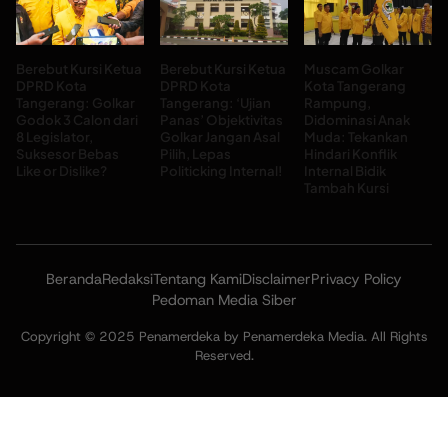
Berebut Kursi Ketua
Berebut Kursi Ketua
Muscam Golkar
DPRD Kota
DPRD Kota
Kota Tangerang
Tangerang: Golkar
Tangerang: ‘Ujian
Rampung,
Godok 3 Calon dari
Panas’ Objektivitas
Didominasi Anak
8 Legislator,
Golkar Jangan Asal
Muda: Tekankan
Suksesor Bebas
Pilih, Lepas
Hindari Konflik
Like or Dislike?
Politicking Internal!
Internal Bidik
Tambah Kursi
Beranda
Redaksi
Tentang Kami
Disclaimer
Privacy Policy
Pedoman Media Siber
Copyright © 2025 Penamerdeka by Penamerdeka Media. All Rights
Reserved.