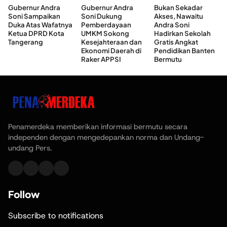
Gubernur Andra
Gubernur Andra
Bukan Sekadar
Soni Sampaikan
Soni Dukung
Akses, Nawaitu
Duka Atas Wafatnya
Pemberdayaan
Andra Soni
Ketua DPRD Kota
UMKM Sokong
Hadirkan Sekolah
Tangerang
Kesejahteraan dan
Gratis Angkat
Ekonomi Daerah di
Pendidikan Banten
Raker APPSI
Bermutu
Penamerdeka memberikan informasi bermutu secara
independen dengan mengedepankan norma dan Undang-
undang Pers.
Follow
Subscribe to notifications