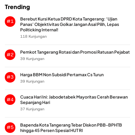
Trending
Berebut Kursi Ketua DPRD Kota Tangerang: ‘Ujian
#1
Panas’ Objektivitas Golkar Jangan Asal Pilih, Lepas
Politicking Internal!
118 Kunjungan
Pemkot Tangerang Rotasi dan Promosi Ratusan Pejabat
#2
39 Kunjungan
Harga BBM Non Subsidi Pertamax Cs Turun
#3
39 Kunjungan
Cuaca Hari Ini: Jabodetabek Mayoritas Cerah Berawan
#4
Sepanjang Hari
37 Kunjungan
Bapenda Kota Tangerang Tebar Diskon PBB-BPHTB
#5
hingga 45 Persen Spesial HUT RI