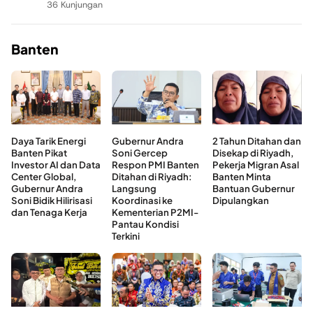
36 Kunjungan
Banten
Daya Tarik Energi
Gubernur Andra
2 Tahun Ditahan dan
Banten Pikat
Soni Gercep
Disekap di Riyadh,
Investor AI dan Data
Respon PMI Banten
Pekerja Migran Asal
Center Global,
Ditahan di Riyadh:
Banten Minta
Gubernur Andra
Langsung
Bantuan Gubernur
Soni Bidik Hilirisasi
Koordinasi ke
Dipulangkan
dan Tenaga Kerja
Kementerian P2MI-
Pantau Kondisi
Terkini