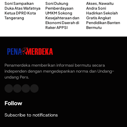
Soni Sampaikan
Soni Dukung
Akses, Nawaitu
Duka Atas Wafatnya
Pemberdayaan
Andra Soni
Ketua DPRD Kota
UMKM Sokong
Hadirkan Sekolah
Tangerang
Kesejahteraan dan
Gratis Angkat
Ekonomi Daerah di
Pendidikan Banten
Raker APPSI
Bermutu
Penamerdeka memberikan informasi bermutu secara
independen dengan mengedepankan norma dan Undang-
undang Pers.
Follow
Subscribe to notifications