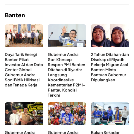
Banten
Daya Tarik Energi
Gubernur Andra
2 Tahun Ditahan dan
Banten Pikat
Soni Gercep
Disekap di Riyadh,
Investor AI dan Data
Respon PMI Banten
Pekerja Migran Asal
Center Global,
Ditahan di Riyadh:
Banten Minta
Gubernur Andra
Langsung
Bantuan Gubernur
Soni Bidik Hilirisasi
Koordinasi ke
Dipulangkan
dan Tenaga Kerja
Kementerian P2MI-
Pantau Kondisi
Terkini
Gubernur Andra
Gubernur Andra
Bukan Sekadar