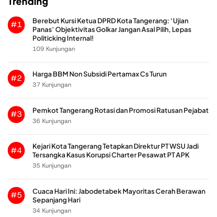
Trending
Berebut Kursi Ketua DPRD Kota Tangerang: ‘Ujian
#1
Panas’ Objektivitas Golkar Jangan Asal Pilih, Lepas
Politicking Internal!
109 Kunjungan
Harga BBM Non Subsidi Pertamax Cs Turun
#2
37 Kunjungan
Pemkot Tangerang Rotasi dan Promosi Ratusan Pejabat
#3
36 Kunjungan
Kejari Kota Tangerang Tetapkan Direktur PT WSU Jadi
#4
Tersangka Kasus Korupsi Charter Pesawat PT APK
35 Kunjungan
Cuaca Hari Ini: Jabodetabek Mayoritas Cerah Berawan
#5
Sepanjang Hari
34 Kunjungan