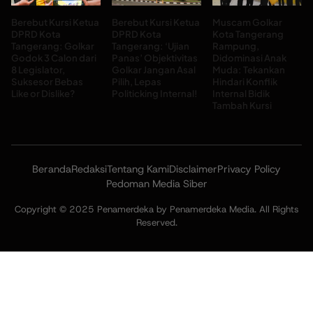
Berebut Kursi Ketua
Berebut Kursi Ketua
Muscam Golkar
DPRD Kota
DPRD Kota
Kota Tangerang
Tangerang: Golkar
Tangerang: ‘Ujian
Rampung,
Godok 3 Calon dari
Panas’ Objektivitas
Didominasi Anak
8 Legislator,
Golkar Jangan Asal
Muda: Tekankan
Suksesor Bebas
Pilih, Lepas
Hindari Konflik
Like or Dislike?
Politicking Internal!
Internal Bidik
Tambah Kursi
Beranda
Redaksi
Tentang Kami
Disclaimer
Privacy Policy
Pedoman Media Siber
Copyright © 2025 Penamerdeka by Penamerdeka Media. All Rights
Reserved.