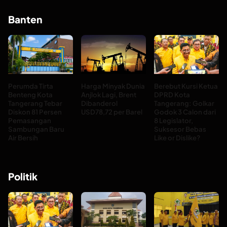
Banten
Perumda Tirta
Harga Minyak Dunia
Berebut Kursi Ketua
Benteng Kota
Anjlok Lagi, Brent
DPRD Kota
Tangerang Tebar
Dibanderol
Tangerang: Golkar
Diskon 81 Persen
USD78,72 per Barel
Godok 3 Calon dari
Pemasangan
8 Legislator,
Sambungan Baru
Suksesor Bebas
Air Bersih
Like or Dislike?
Politik