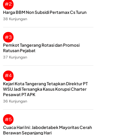
#2
Harga BBM Non Subsidi Pertamax Cs Turun
38 Kunjungan
#3
Pemkot Tangerang Rotasi dan Promosi
Ratusan Pejabat
37 Kunjungan
#4
Kejari Kota Tangerang Tetapkan Direktur PT
WSU Jadi Tersangka Kasus Korupsi Charter
Pesawat PT APK
36 Kunjungan
#5
Cuaca Hari Ini: Jabodetabek Mayoritas Cerah
Berawan Sepanjang Hari