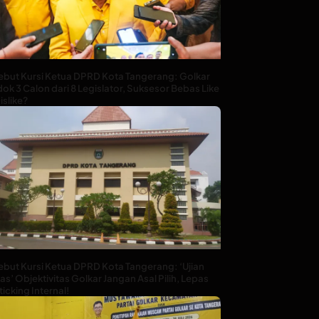
ebut Kursi Ketua DPRD Kota Tangerang: Golkar
ok 3 Calon dari 8 Legislator, Suksesor Bebas Like
islike?
ebut Kursi Ketua DPRD Kota Tangerang: ‘Ujian
as’ Objektivitas Golkar Jangan Asal Pilih, Lepas
ticking Internal!