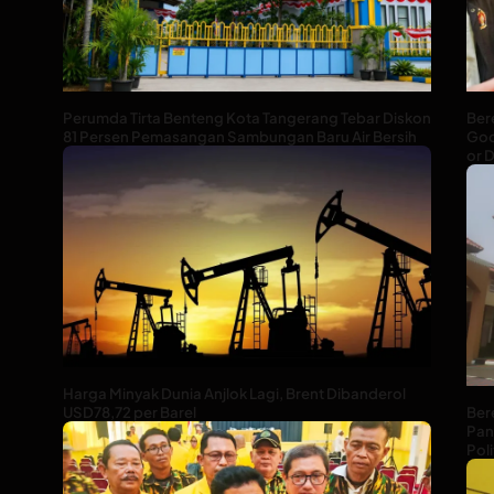
Perumda Tirta Benteng Kota Tangerang Tebar Diskon
Ber
81 Persen Pemasangan Sambungan Baru Air Bersih
God
or D
Harga Minyak Dunia Anjlok Lagi, Brent Dibanderol
USD78,72 per Barel
Ber
Pan
Poli