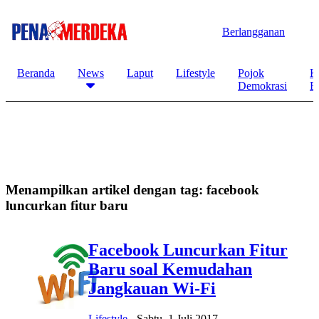
Berlangganan
Beranda
News
Laput
Lifestyle
Pojok
K
Demokrasi
B
Menampilkan artikel dengan tag:
facebook
luncurkan fitur baru
Facebook Luncurkan Fitur
Baru soal Kemudahan
Jangkauan Wi-Fi
Lifestyle
-
Sabtu, 1 Juli 2017