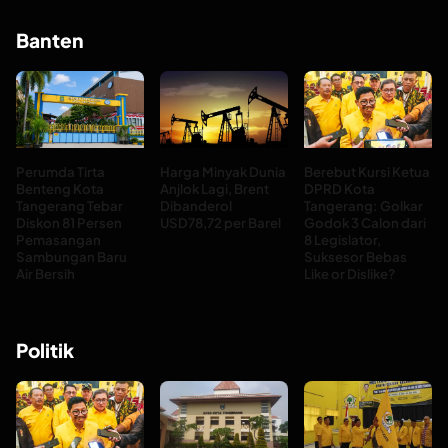
Banten
Perumda Tirta
Harga Minyak Dunia
Berebut Kursi Ketua
Benteng Kota
Anjlok Lagi, Brent
DPRD Kota
Tangerang Tebar
Dibanderol
Tangerang: Golkar
Diskon 81 Persen
USD78,72 per Barel
Godok 3 Calon dari
Pemasangan
8 Legislator,
Sambungan Baru
Suksesor Bebas
Air Bersih
Like or Dislike?
Politik