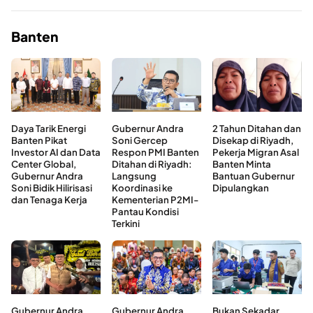
Banten
Daya Tarik Energi
Gubernur Andra
2 Tahun Ditahan dan
Banten Pikat
Soni Gercep
Disekap di Riyadh,
Investor AI dan Data
Respon PMI Banten
Pekerja Migran Asal
Center Global,
Ditahan di Riyadh:
Banten Minta
Gubernur Andra
Langsung
Bantuan Gubernur
Soni Bidik Hilirisasi
Koordinasi ke
Dipulangkan
dan Tenaga Kerja
Kementerian P2MI-
Pantau Kondisi
Terkini
Gubernur Andra
Gubernur Andra
Bukan Sekadar