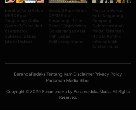
Berebut Kursi Ketua
Berebut Kursi Ketua
Muscam Golkar
DPRD Kota
DPRD Kota
Kota Tangerang
Tangerang: Golkar
Tangerang: ‘Ujian
Rampung,
Godok 3 Calon dari
Panas’ Objektivitas
Didominasi Anak
8 Legislator,
Golkar Jangan Asal
Muda: Tekankan
Suksesor Bebas
Pilih, Lepas
Hindari Konflik
Like or Dislike?
Politicking Internal!
Internal Bidik
Tambah Kursi
Beranda
Redaksi
Tentang Kami
Disclaimer
Privacy Policy
Pedoman Media Siber
Copyright © 2025 Penamerdeka by Penamerdeka Media. All Rights
Reserved.