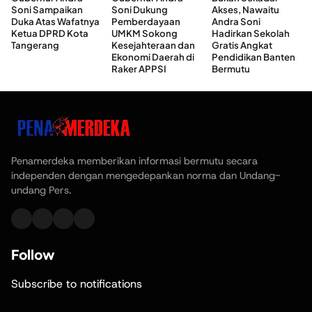
Soni Sampaikan
Soni Dukung
Akses, Nawaitu
Duka Atas Wafatnya
Pemberdayaan
Andra Soni
Ketua DPRD Kota
UMKM Sokong
Hadirkan Sekolah
Tangerang
Kesejahteraan dan
Gratis Angkat
Ekonomi Daerah di
Pendidikan Banten
Raker APPSI
Bermutu
Penamerdeka memberikan informasi bermutu secara
independen dengan mengedepankan norma dan Undang-
undang Pers.
Follow
Subscribe to notifications