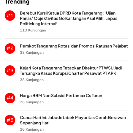
Trending
Berebut Kursi Ketua DPRD Kota Tangerang: ‘Ujian
#1
Panas’ Objektivitas Golkar Jangan Asal Pilih, Lepas
Politicking Internal!
110 Kunjungan
Pemkot Tangerang Rotasi dan Promosi Ratusan Pejabat
#2
38 Kunjungan
Kejari Kota Tangerang Tetapkan Direktur PT WSU Jadi
#3
Tersangka Kasus Korupsi Charter Pesawat PT APK
38 Kunjungan
Harga BBM Non Subsidi Pertamax Cs Turun
#4
38 Kunjungan
Cuaca Hari Ini: Jabodetabek Mayoritas Cerah Berawan
#5
Sepanjang Hari
36 Kunjungan