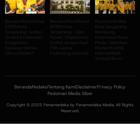
Berebut Kursi Ketua
Berebut Kursi Ketua
Muscam Golkar
DPRD Kota
DPRD Kota
Kota Tangerang
Tangerang: Golkar
Tangerang: ‘Ujian
Rampung,
Godok 3 Calon dari
Panas’ Objektivitas
Didominasi Anak
8 Legislator,
Golkar Jangan Asal
Muda: Tekankan
Suksesor Bebas
Pilih, Lepas
Hindari Konflik
Like or Dislike?
Politicking Internal!
Internal Bidik
Tambah Kursi
Beranda
Redaksi
Tentang Kami
Disclaimer
Privacy Policy
Pedoman Media Siber
Copyright © 2025 Penamerdeka by Penamerdeka Media. All Rights
Reserved.