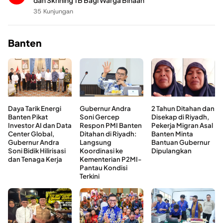
dan Skrining TB Bagi Warga Binaan
35 Kunjungan
Banten
Daya Tarik Energi
Gubernur Andra
2 Tahun Ditahan dan
Banten Pikat
Soni Gercep
Disekap di Riyadh,
Investor AI dan Data
Respon PMI Banten
Pekerja Migran Asal
Center Global,
Ditahan di Riyadh:
Banten Minta
Gubernur Andra
Langsung
Bantuan Gubernur
Soni Bidik Hilirisasi
Koordinasi ke
Dipulangkan
dan Tenaga Kerja
Kementerian P2MI-
Pantau Kondisi
Terkini