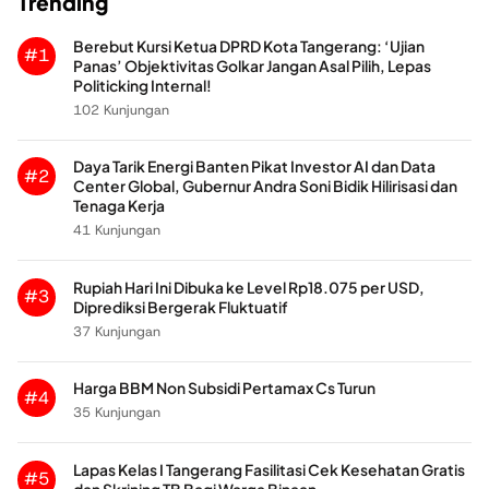
Trending
Berebut Kursi Ketua DPRD Kota Tangerang: ‘Ujian
#1
Panas’ Objektivitas Golkar Jangan Asal Pilih, Lepas
Politicking Internal!
102 Kunjungan
Daya Tarik Energi Banten Pikat Investor AI dan Data
#2
Center Global, Gubernur Andra Soni Bidik Hilirisasi dan
Tenaga Kerja
41 Kunjungan
Rupiah Hari Ini Dibuka ke Level Rp18.075 per USD,
#3
Diprediksi Bergerak Fluktuatif
37 Kunjungan
Harga BBM Non Subsidi Pertamax Cs Turun
#4
35 Kunjungan
Lapas Kelas I Tangerang Fasilitasi Cek Kesehatan Gratis
#5