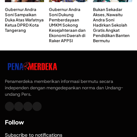
Gubernur Andra
Gubernur Andra
Bukan Sekadar
Soni Sampaikan
Soni Dukung
Akses, Nawaitu
Duka Atas Wafatnya
Pemberdayaan
Andra Soni
Ketua DPRD Kota
UMKM Sokong
Hadirkan Sekolah
Tangerang
Kesejahteraan dan
Gratis Angkat
Ekonomi Daerah di
Pendidikan Banten
Raker APPSI
Bermutu
Penamerdeka memberikan informasi bermutu secara
independen dengan mengedepankan norma dan Undang-
undang Pers.
Follow
Subscribe to notifications