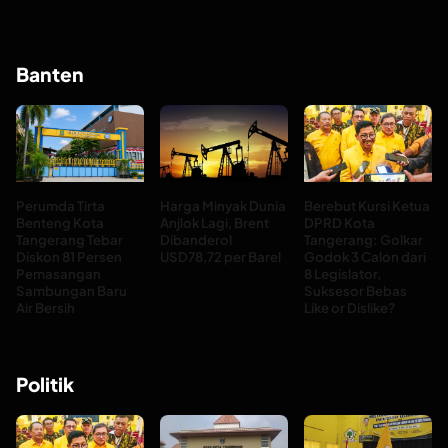
Banten
Perumda Tirta
Harga Minyak Dunia
Berebut Kursi Ketua
Benteng Kota
Anjlok Lagi, Brent
DPRD Kota
Tangerang Tebar
Dibanderol
Tangerang: Golkar
Diskon 81 Persen
USD78,72 per Barel
Godok 3 Calon dari
Pemasangan
8 Legislator,
Sambungan Baru
Suksesor Bebas
Air Bersih
Like or Dislike?
Politik