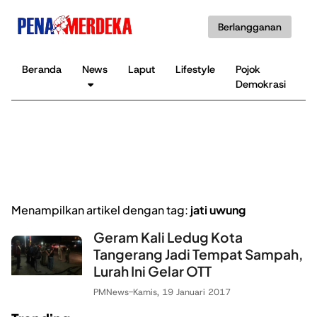
Berlangganan
Beranda
News
Laput
Lifestyle
Pojok
K
Demokrasi
B
Menampilkan artikel dengan tag:
jati uwung
Geram Kali Ledug Kota
Tangerang Jadi Tempat Sampah,
Lurah Ini Gelar OTT
PMNews
-
Kamis, 19 Januari 2017