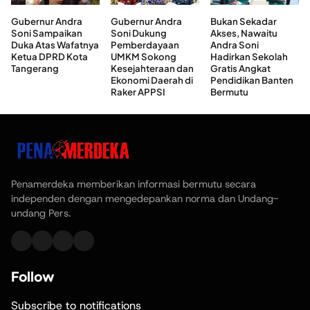
Gubernur Andra
Gubernur Andra
Bukan Sekadar
Soni Sampaikan
Soni Dukung
Akses, Nawaitu
Duka Atas Wafatnya
Pemberdayaan
Andra Soni
Ketua DPRD Kota
UMKM Sokong
Hadirkan Sekolah
Tangerang
Kesejahteraan dan
Gratis Angkat
Ekonomi Daerah di
Pendidikan Banten
Raker APPSI
Bermutu
Penamerdeka memberikan informasi bermutu secara
independen dengan mengedepankan norma dan Undang-
undang Pers.
Follow
Subscribe to notifications