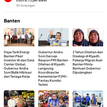
USD78,72 per Barel
36 Kunjungan
Banten
Daya Tarik Energi
Gubernur Andra
2 Tahun Ditahan dan
Banten Pikat
Soni Gercep
Disekap di Riyadh,
Investor AI dan Data
Respon PMI Banten
Pekerja Migran Asal
Center Global,
Ditahan di Riyadh:
Banten Minta
Gubernur Andra
Langsung
Bantuan Gubernur
Soni Bidik Hilirisasi
Koordinasi ke
Dipulangkan
dan Tenaga Kerja
Kementerian P2MI-
Pantau Kondisi
Terkini