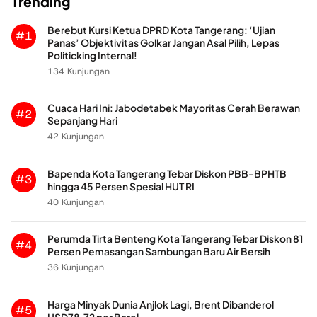
Trending
Berebut Kursi Ketua DPRD Kota Tangerang: ‘Ujian
#1
Panas’ Objektivitas Golkar Jangan Asal Pilih, Lepas
Politicking Internal!
134 Kunjungan
Cuaca Hari Ini: Jabodetabek Mayoritas Cerah Berawan
#2
Sepanjang Hari
42 Kunjungan
Bapenda Kota Tangerang Tebar Diskon PBB-BPHTB
#3
hingga 45 Persen Spesial HUT RI
40 Kunjungan
Perumda Tirta Benteng Kota Tangerang Tebar Diskon 81
#4
Persen Pemasangan Sambungan Baru Air Bersih
36 Kunjungan
Harga Minyak Dunia Anjlok Lagi, Brent Dibanderol
#5