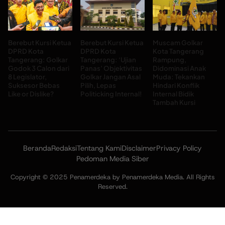
Berebut Kursi Ketua
Berebut Kursi Ketua
Muscam Golkar
DPRD Kota
DPRD Kota
Kota Tangerang
Tangerang: Golkar
Tangerang: ‘Ujian
Rampung,
Godok 3 Calon dari
Panas’ Objektivitas
Didominasi Anak
8 Legislator,
Golkar Jangan Asal
Muda: Tekankan
Suksesor Bebas
Pilih, Lepas
Hindari Konflik
Like or Dislike?
Politicking Internal!
Internal Bidik
Tambah Kursi
Beranda
Redaksi
Tentang Kami
Disclaimer
Privacy Policy
Pedoman Media Siber
Copyright © 2025 Penamerdeka by Penamerdeka Media. All Rights
Reserved.