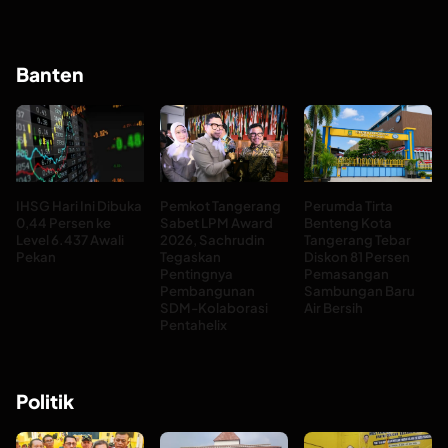
Banten
IHSG Hari Ini Dibuka
Pemkot Tangerang
Perumda Tirta
0,44 Persen ke
Sabet LPM Award
Benteng Kota
Level 6.437 Awali
2026, Sachrudin
Tangerang Tebar
Pekan
Tegaskan
Diskon 81 Persen
Pentingnya
Pemasangan
Pembangunan
Sambungan Baru
SDM-Kolaborasi
Air Bersih
Pentahelix
Politik