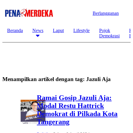
Berlangganan
Beranda
News
Laput
Lifestyle
Pojok
K
Demokrasi
B
Menampilkan artikel dengan tag:
Jazuli Aja
Ramai Gosip Jazuli Aja:
Modal Restu Hattrick
Demokrat di Pilkada Kota
Tangerang