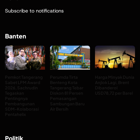
Subscribe to notifications
Banten
Pemkot Tangerang
Perumda Tirta
Harga Minyak Dunia
Sabet LPM Award
Benteng Kota
Anjlok Lagi, Brent
2026, Sachrudin
Tangerang Tebar
Dibanderol
Tegaskan
Diskon 81 Persen
USD78,72 per Barel
Pentingnya
Pemasangan
Pembangunan
Sambungan Baru
SDM-Kolaborasi
Air Bersih
Pentahelix
Politik