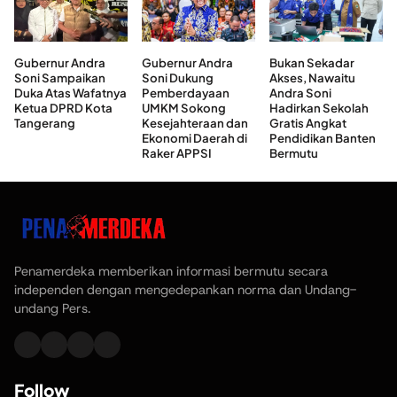
Gubernur Andra
Gubernur Andra
Bukan Sekadar
Soni Sampaikan
Soni Dukung
Akses, Nawaitu
Duka Atas Wafatnya
Pemberdayaan
Andra Soni
Ketua DPRD Kota
UMKM Sokong
Hadirkan Sekolah
Tangerang
Kesejahteraan dan
Gratis Angkat
Ekonomi Daerah di
Pendidikan Banten
Raker APPSI
Bermutu
Penamerdeka memberikan informasi bermutu secara
independen dengan mengedepankan norma dan Undang-
undang Pers.
Follow