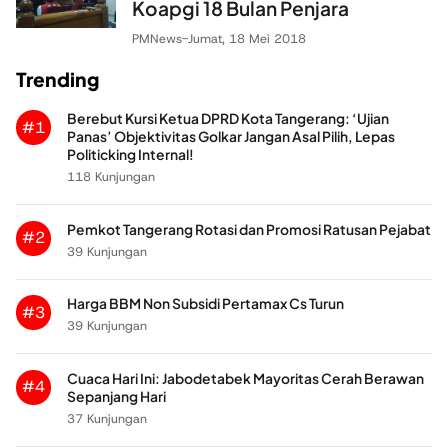
Koapgi 18 Bulan Penjara
PMNews
-
Jumat, 18 Mei 2018
Trending
Berebut Kursi Ketua DPRD Kota Tangerang: ‘Ujian
#1
Panas’ Objektivitas Golkar Jangan Asal Pilih, Lepas
Politicking Internal!
118 Kunjungan
Pemkot Tangerang Rotasi dan Promosi Ratusan Pejabat
#2
39 Kunjungan
Harga BBM Non Subsidi Pertamax Cs Turun
#3
39 Kunjungan
Cuaca Hari Ini: Jabodetabek Mayoritas Cerah Berawan
#4
Sepanjang Hari
37 Kunjungan