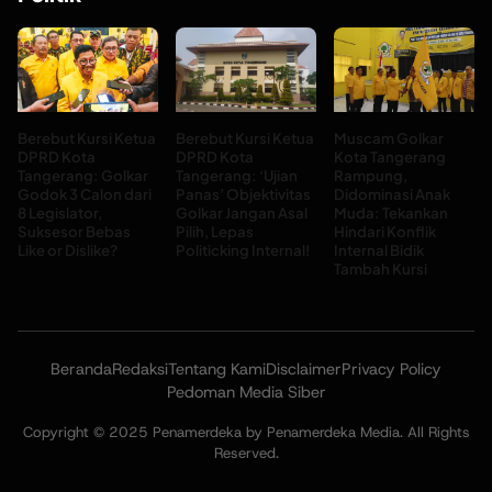
Berebut Kursi Ketua
Berebut Kursi Ketua
Muscam Golkar
DPRD Kota
DPRD Kota
Kota Tangerang
Tangerang: Golkar
Tangerang: ‘Ujian
Rampung,
Godok 3 Calon dari
Panas’ Objektivitas
Didominasi Anak
8 Legislator,
Golkar Jangan Asal
Muda: Tekankan
Suksesor Bebas
Pilih, Lepas
Hindari Konflik
Like or Dislike?
Politicking Internal!
Internal Bidik
Tambah Kursi
Beranda
Redaksi
Tentang Kami
Disclaimer
Privacy Policy
Pedoman Media Siber
Copyright © 2025 Penamerdeka by Penamerdeka Media. All Rights
Reserved.