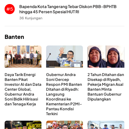
Bapenda Kota Tangerang Tebar Diskon PBB-BPHTB
#5
hingga 45 Persen Spesial HUT RI
36 Kunjungan
Banten
Daya Tarik Energi
Gubernur Andra
2 Tahun Ditahan dan
Banten Pikat
Soni Gercep
Disekap di Riyadh,
Investor AI dan Data
Respon PMI Banten
Pekerja Migran Asal
Center Global,
Ditahan di Riyadh:
Banten Minta
Gubernur Andra
Langsung
Bantuan Gubernur
Soni Bidik Hilirisasi
Koordinasi ke
Dipulangkan
dan Tenaga Kerja
Kementerian P2MI-
Pantau Kondisi
Terkini