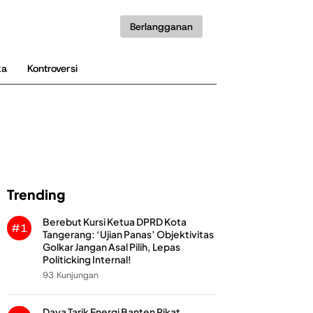
Berlangganan
ka
Kontroversi
Trending
Berebut Kursi Ketua DPRD Kota
#1
Tangerang: ‘Ujian Panas’ Objektivitas
Golkar Jangan Asal Pilih, Lepas
Politicking Internal!
93 Kunjungan
Daya Tarik Energi Banten Pikat