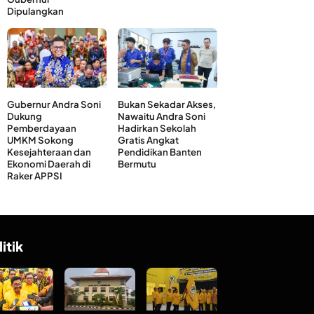
Dipulangkan
Gubernur Andra Soni
Bukan Sekadar Akses,
Dukung
Nawaitu Andra Soni
Pemberdayaan
Hadirkan Sekolah
UMKM Sokong
Gratis Angkat
Kesejahteraan dan
Pendidikan Banten
Ekonomi Daerah di
Bermutu
Raker APPSI
litik