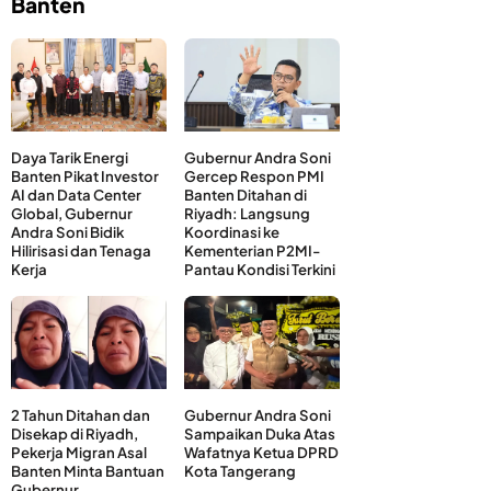
Banten
Daya Tarik Energi
Gubernur Andra Soni
Banten Pikat Investor
Gercep Respon PMI
AI dan Data Center
Banten Ditahan di
Global, Gubernur
Riyadh: Langsung
Andra Soni Bidik
Koordinasi ke
Hilirisasi dan Tenaga
Kementerian P2MI-
Kerja
Pantau Kondisi Terkini
2 Tahun Ditahan dan
Gubernur Andra Soni
Disekap di Riyadh,
Sampaikan Duka Atas
Pekerja Migran Asal
Wafatnya Ketua DPRD
Banten Minta Bantuan
Kota Tangerang
Gubernur