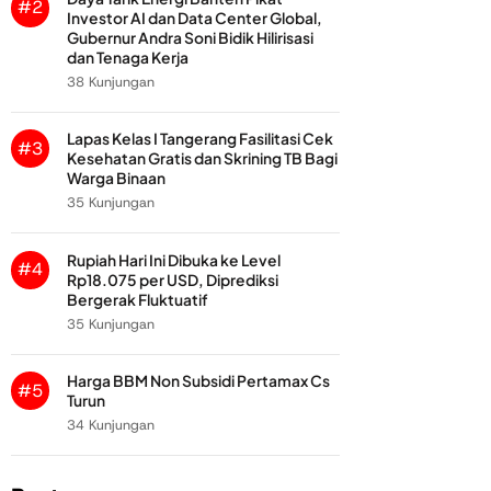
#2
Investor AI dan Data Center Global,
Gubernur Andra Soni Bidik Hilirisasi
dan Tenaga Kerja
38 Kunjungan
Lapas Kelas I Tangerang Fasilitasi Cek
#3
Kesehatan Gratis dan Skrining TB Bagi
Warga Binaan
35 Kunjungan
Rupiah Hari Ini Dibuka ke Level
#4
Rp18.075 per USD, Diprediksi
Bergerak Fluktuatif
35 Kunjungan
Harga BBM Non Subsidi Pertamax Cs
#5
Turun
34 Kunjungan