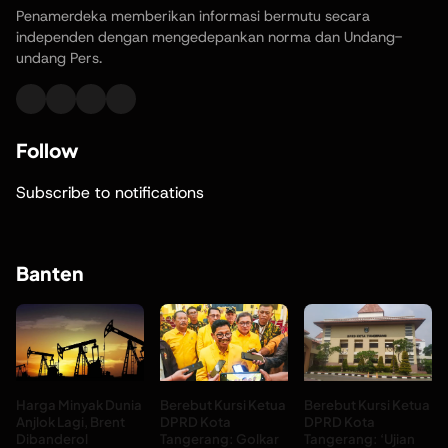
Penamerdeka memberikan informasi bermutu secara
independen dengan mengedepankan norma dan Undang-
undang Pers.
Follow
Subscribe to notifications
Banten
Harga Minyak Dunia
Berebut Kursi Ketua
Berebut Kursi Ketua
Anjlok Lagi, Brent
DPRD Kota
DPRD Kota
Dibanderol
Tangerang: Golkar
Tangerang: ‘Ujian