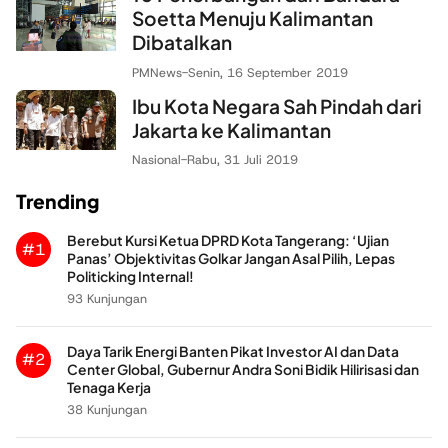
Soetta Menuju Kalimantan
Dibatalkan
PMNews
-
Senin, 16 September 2019
Ibu Kota Negara Sah Pindah dari
Jakarta ke Kalimantan
Nasional
-
Rabu, 31 Juli 2019
Trending
Berebut Kursi Ketua DPRD Kota Tangerang: ‘Ujian
#1
Panas’ Objektivitas Golkar Jangan Asal Pilih, Lepas
Politicking Internal!
93 Kunjungan
Daya Tarik Energi Banten Pikat Investor AI dan Data
#2
Center Global, Gubernur Andra Soni Bidik Hilirisasi dan
Tenaga Kerja
38 Kunjungan