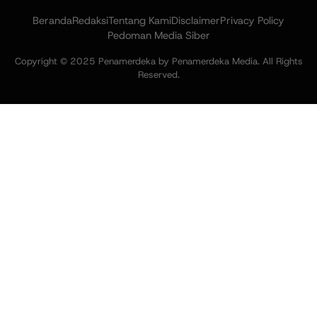
Beranda
Redaksi
Tentang Kami
Disclaimer
Privacy Policy
Pedoman Media Siber
Copyright © 2025 Penamerdeka by Penamerdeka Media. All Rights
Reserved.