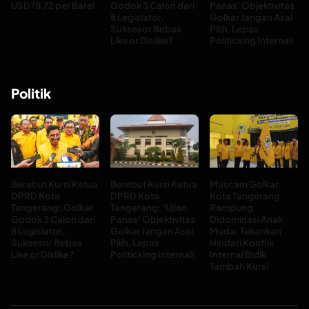
USD78,72 per Barel
Godok 3 Calon dari
Panas’ Objektivitas
8 Legislator,
Golkar Jangan Asal
Suksesor Bebas
Pilih, Lepas
Like or Dislike?
Politicking Internal!
Politik
Berebut Kursi Ketua
Berebut Kursi Ketua
Muscam Golkar
DPRD Kota
DPRD Kota
Kota Tangerang
Tangerang: Golkar
Tangerang: ‘Ujian
Rampung,
Godok 3 Calon dari
Panas’ Objektivitas
Didominasi Anak
8 Legislator,
Golkar Jangan Asal
Muda: Tekankan
Suksesor Bebas
Pilih, Lepas
Hindari Konflik
Like or Dislike?
Politicking Internal!
Internal Bidik
Tambah Kursi