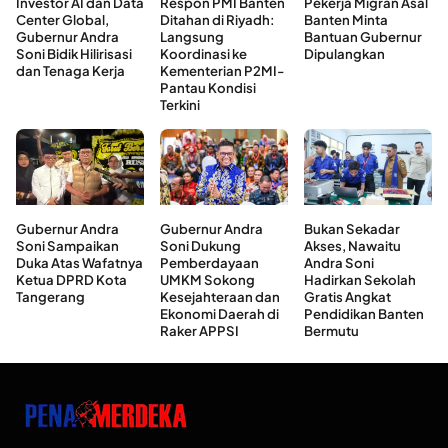
Investor AI dan Data
Respon PMI Banten
Pekerja Migran Asal
Center Global,
Ditahan di Riyadh:
Banten Minta
Gubernur Andra
Langsung
Bantuan Gubernur
Soni Bidik Hilirisasi
Koordinasi ke
Dipulangkan
dan Tenaga Kerja
Kementerian P2MI-
Pantau Kondisi
Terkini
Gubernur Andra
Gubernur Andra
Bukan Sekadar
Soni Sampaikan
Soni Dukung
Akses, Nawaitu
Duka Atas Wafatnya
Pemberdayaan
Andra Soni
Ketua DPRD Kota
UMKM Sokong
Hadirkan Sekolah
Tangerang
Kesejahteraan dan
Gratis Angkat
Ekonomi Daerah di
Pendidikan Banten
Raker APPSI
Bermutu