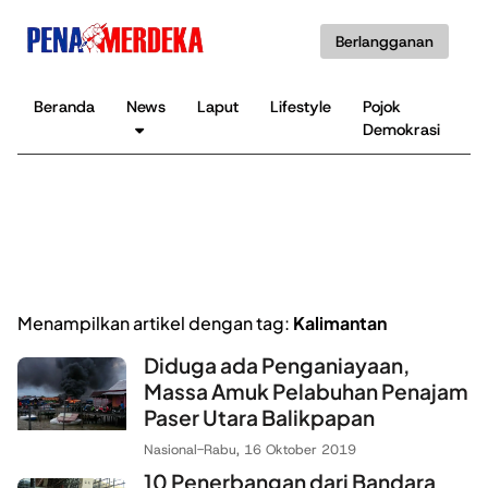
Berlangganan
Beranda
News
Laput
Lifestyle
Pojok
K
Demokrasi
B
Menampilkan artikel dengan tag:
Kalimantan
Diduga ada Penganiayaan,
Massa Amuk Pelabuhan Penajam
Paser Utara Balikpapan
Nasional
-
Rabu, 16 Oktober 2019
10 Penerbangan dari Bandara