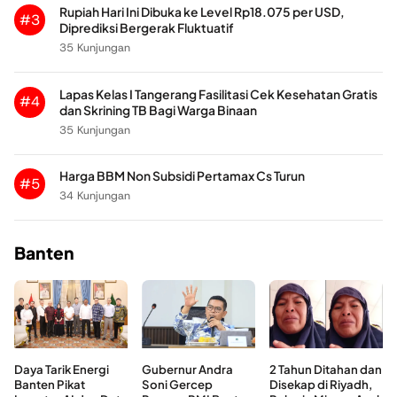
Rupiah Hari Ini Dibuka ke Level Rp18.075 per USD,
#3
Diprediksi Bergerak Fluktuatif
35 Kunjungan
Lapas Kelas I Tangerang Fasilitasi Cek Kesehatan Gratis
#4
dan Skrining TB Bagi Warga Binaan
35 Kunjungan
Harga BBM Non Subsidi Pertamax Cs Turun
#5
34 Kunjungan
Banten
Daya Tarik Energi
Gubernur Andra
2 Tahun Ditahan dan
Banten Pikat
Soni Gercep
Disekap di Riyadh,