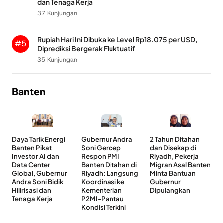
dan Tenaga Kerja
37 Kunjungan
Rupiah Hari Ini Dibuka ke Level Rp18.075 per USD,
#5
Diprediksi Bergerak Fluktuatif
35 Kunjungan
Banten
Daya Tarik Energi
Gubernur Andra
2 Tahun Ditahan
Banten Pikat
Soni Gercep
dan Disekap di
Investor AI dan
Respon PMI
Riyadh, Pekerja
Data Center
Banten Ditahan di
Migran Asal Banten
Global, Gubernur
Riyadh: Langsung
Minta Bantuan
Andra Soni Bidik
Koordinasi ke
Gubernur
Hilirisasi dan
Kementerian
Dipulangkan
Tenaga Kerja
P2MI-Pantau
Kondisi Terkini