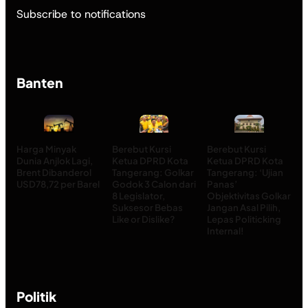
Subscribe to notifications
Banten
Harga Minyak
Berebut Kursi
Berebut Kursi
Dunia Anjlok Lagi,
Ketua DPRD Kota
Ketua DPRD Kota
Brent Dibanderol
Tangerang: Golkar
Tangerang: ‘Ujian
USD78,72 per Barel
Godok 3 Calon dari
Panas’
8 Legislator,
Objektivitas Golkar
Suksesor Bebas
Jangan Asal Pilih,
Like or Dislike?
Lepas Politicking
Internal!
Politik