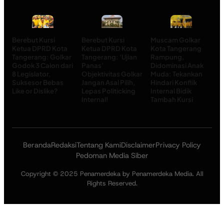
Berebut Kursi
Berebut Kursi
Muscam Golkar
Ketua DPRD Kota
Ketua DPRD Kota
Kota Tangerang
Tangerang: Golkar
Tangerang: ‘Ujian
Rampung,
Godok 3 Calon dari
Panas’
Didominasi Anak
8 Legislator,
Objektivitas Golkar
Muda: Tekankan
Suksesor Bebas
Jangan Asal Pilih,
Hindari Konflik
Like or Dislike?
Lepas Politicking
Internal Bidik
Internal!
Tambah Kursi
Beranda
Redaksi
Tentang Kami
Disclaimer
Privacy Policy
Pedoman Media Siber
Copyright © 2025 Penamerdeka by Penamerdeka Media. All
Rights Reserved.