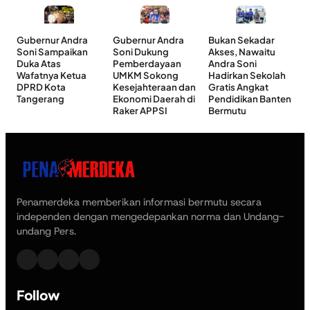
Gubernur Andra
Gubernur Andra
Bukan Sekadar
Soni Sampaikan
Soni Dukung
Akses, Nawaitu
Duka Atas
Pemberdayaan
Andra Soni
Wafatnya Ketua
UMKM Sokong
Hadirkan Sekolah
DPRD Kota
Kesejahteraan dan
Gratis Angkat
Tangerang
Ekonomi Daerah di
Pendidikan Banten
Raker APPSI
Bermutu
Penamerdeka memberikan informasi bermutu secara
independen dengan mengedepankan norma dan Undang-
undang Pers.
Follow