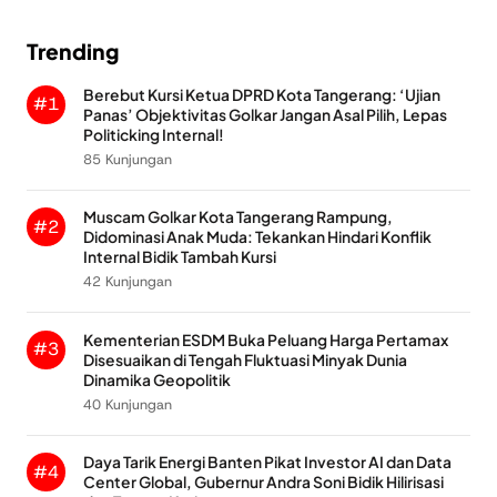
Trending
Berebut Kursi Ketua DPRD Kota Tangerang: ‘Ujian
#1
Panas’ Objektivitas Golkar Jangan Asal Pilih, Lepas
Politicking Internal!
85 Kunjungan
Muscam Golkar Kota Tangerang Rampung,
#2
Didominasi Anak Muda: Tekankan Hindari Konflik
Internal Bidik Tambah Kursi
42 Kunjungan
Kementerian ESDM Buka Peluang Harga Pertamax
#3
Disesuaikan di Tengah Fluktuasi Minyak Dunia
Dinamika Geopolitik
40 Kunjungan
Daya Tarik Energi Banten Pikat Investor AI dan Data
#4
Center Global, Gubernur Andra Soni Bidik Hilirisasi