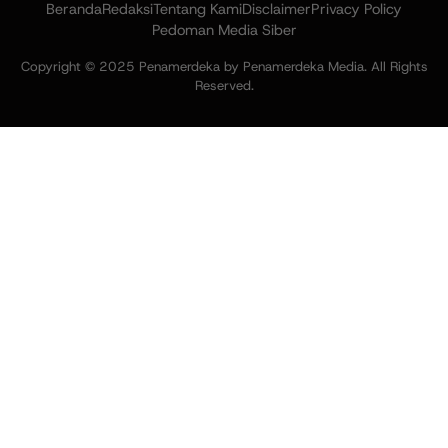
Beranda
Redaksi
Tentang Kami
Disclaimer
Privacy Policy
Pedoman Media Siber
Copyright © 2025 Penamerdeka by Penamerdeka Media. All Rights
Reserved.