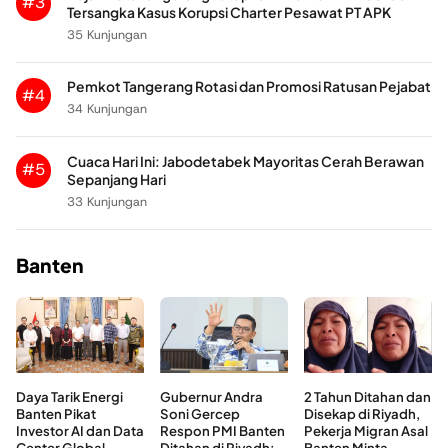
#3
Tersangka Kasus Korupsi Charter Pesawat PT APK
35 Kunjungan
Pemkot Tangerang Rotasi dan Promosi Ratusan Pejabat
#4
34 Kunjungan
Cuaca Hari Ini: Jabodetabek Mayoritas Cerah Berawan
#5
Sepanjang Hari
33 Kunjungan
Banten
Daya Tarik Energi
Gubernur Andra
2 Tahun Ditahan dan
Banten Pikat
Soni Gercep
Disekap di Riyadh,
Investor AI dan Data
Respon PMI Banten
Pekerja Migran Asal
Center Global,
Ditahan di Riyadh:
Banten Minta