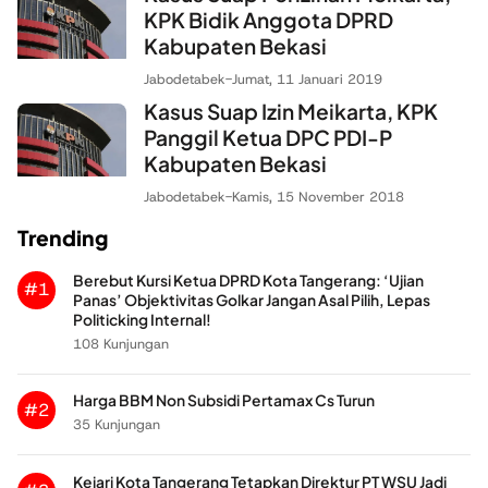
KPK Bidik Anggota DPRD
Kabupaten Bekasi
Jabodetabek
-
Jumat, 11 Januari 2019
Kasus Suap Izin Meikarta, KPK
Panggil Ketua DPC PDI-P
Kabupaten Bekasi
Jabodetabek
-
Kamis, 15 November 2018
Trending
Berebut Kursi Ketua DPRD Kota Tangerang: ‘Ujian
#1
Panas’ Objektivitas Golkar Jangan Asal Pilih, Lepas
Politicking Internal!
108 Kunjungan
Harga BBM Non Subsidi Pertamax Cs Turun
#2
35 Kunjungan
Kejari Kota Tangerang Tetapkan Direktur PT WSU Jadi