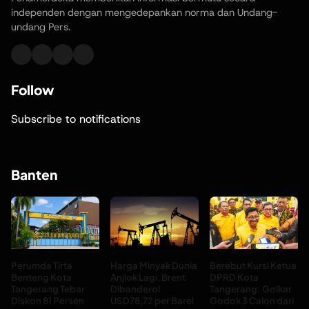
independen dengan mengedepankan norma dan Undang-
undang Pers.
Follow
Subscribe to notifications
Banten
Perumda Tirta
Harga Minyak Dunia
Berebut Kursi Ketua
Benteng Kota
Anjlok Lagi, Brent
DPRD Kota
Tangerang Tebar
Dibanderol
Tangerang: Golkar
Diskon 81 Persen
USD78,72 per Barel
Godok 3 Calon dari