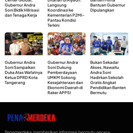
Gubernur Andra
Langsung
Bantuan Gubernur
Soni Bidik Hilirisasi
Koordinasi ke
Dipulangkan
dan Tenaga Kerja
Kementerian P2MI-
Pantau Kondisi
Terkini
Gubernur Andra
Gubernur Andra
Bukan Sekadar
Soni Sampaikan
Soni Dukung
Akses, Nawaitu
Duka Atas Wafatnya
Pemberdayaan
Andra Soni
Ketua DPRD Kota
UMKM Sokong
Hadirkan Sekolah
Tangerang
Kesejahteraan dan
Gratis Angkat
Ekonomi Daerah di
Pendidikan Banten
Raker APPSI
Bermutu
Penamerdeka memberikan informasi bermutu secara