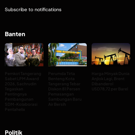
Subscribe to notifications
Banten
Pemkot Tangerang
Perumda Tirta
Harga Minyak Dunia
Sabet LPM Award
Benteng Kota
Anjlok Lagi, Brent
2026, Sachrudin
Tangerang Tebar
Dibanderol
Tegaskan
Diskon 81 Persen
USD78,72 per Barel
Pentingnya
Pemasangan
Pembangunan
Sambungan Baru
SDM-Kolaborasi
Air Bersih
Pentahelix
Politik