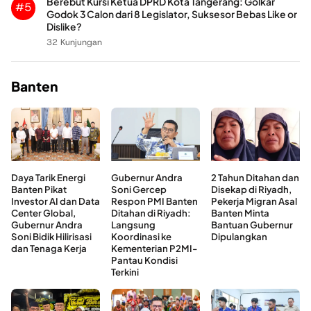
Berebut Kursi Ketua DPRD Kota Tangerang: Golkar
#5
Godok 3 Calon dari 8 Legislator, Suksesor Bebas Like or
Dislike?
32 Kunjungan
Banten
Daya Tarik Energi
Gubernur Andra
2 Tahun Ditahan dan
Banten Pikat
Soni Gercep
Disekap di Riyadh,
Investor AI dan Data
Respon PMI Banten
Pekerja Migran Asal
Center Global,
Ditahan di Riyadh:
Banten Minta
Gubernur Andra
Langsung
Bantuan Gubernur
Soni Bidik Hilirisasi
Koordinasi ke
Dipulangkan
dan Tenaga Kerja
Kementerian P2MI-
Pantau Kondisi
Terkini