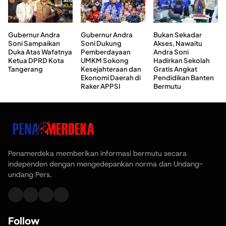
Gubernur Andra
Gubernur Andra
Bukan Sekadar
Soni Sampaikan
Soni Dukung
Akses, Nawaitu
Duka Atas Wafatnya
Pemberdayaan
Andra Soni
Ketua DPRD Kota
UMKM Sokong
Hadirkan Sekolah
Tangerang
Kesejahteraan dan
Gratis Angkat
Ekonomi Daerah di
Pendidikan Banten
Raker APPSI
Bermutu
Penamerdeka memberikan informasi bermutu secara
independen dengan mengedepankan norma dan Undang-
undang Pers.
Follow