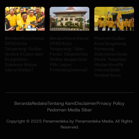
Berebut Kursi Ketua
Berebut Kursi Ketua
Muscam Golkar
DPRD Kota
DPRD Kota
Kota Tangerang
Tangerang: Golkar
Tangerang: ‘Ujian
Rampung,
Godok 3 Calon dari
Panas’ Objektivitas
Didominasi Anak
8 Legislator,
Golkar Jangan Asal
Muda: Tekankan
Suksesor Bebas
Pilih, Lepas
Hindari Konflik
Like or Dislike?
Politicking Internal!
Internal Bidik
Tambah Kursi
Beranda
Redaksi
Tentang Kami
Disclaimer
Privacy Policy
Pedoman Media Siber
Copyright © 2025 Penamerdeka by Penamerdeka Media. All Rights
Reserved.