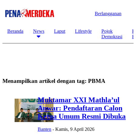
Berlangganan
Beranda
News
Laput
Lifestyle
Pojok
K
Demokrasi
B
Menampilkan artikel dengan tag:
PBMA
Muktamar XXI Mathla’ul
Anwar: Pendaftaran Calon
Ketua Umum Resmi Dibuka
Banten
-
Kamis, 9 April 2026