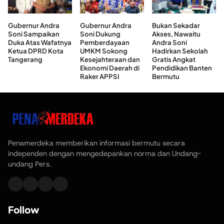
Gubernur Andra
Gubernur Andra
Bukan Sekadar
Soni Sampaikan
Soni Dukung
Akses, Nawaitu
Duka Atas Wafatnya
Pemberdayaan
Andra Soni
Ketua DPRD Kota
UMKM Sokong
Hadirkan Sekolah
Tangerang
Kesejahteraan dan
Gratis Angkat
Ekonomi Daerah di
Pendidikan Banten
Raker APPSI
Bermutu
Penamerdeka memberikan informasi bermutu secara
independen dengan mengedepankan norma dan Undang-
undang Pers.
Follow