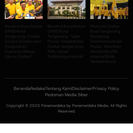
Berebut Kursi Ketua
Berebut Kursi Ketua
Muscam Golkar
DPRD Kota
DPRD Kota
Kota Tangerang
Tangerang: Golkar
Tangerang: ‘Ujian
Rampung,
Godok 3 Calon dari
Panas’ Objektivitas
Didominasi Anak
8 Legislator,
Golkar Jangan Asal
Muda: Tekankan
Suksesor Bebas
Pilih, Lepas
Hindari Konflik
Like or Dislike?
Politicking Internal!
Internal Bidik
Tambah Kursi
Beranda
Redaksi
Tentang Kami
Disclaimer
Privacy Policy
Pedoman Media Siber
Copyright © 2025 Penamerdeka by Penamerdeka Media. All Rights
Reserved.