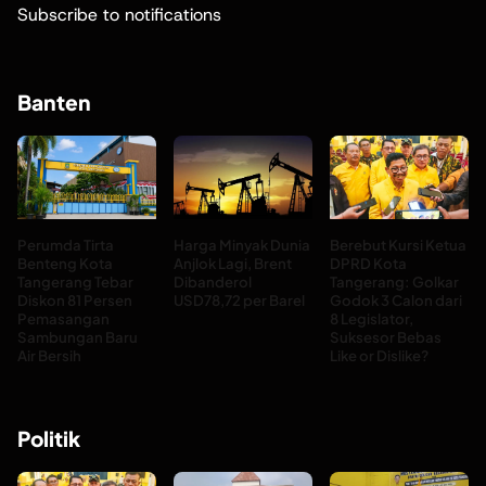
Subscribe to notifications
Banten
Perumda Tirta
Harga Minyak Dunia
Berebut Kursi Ketua
Benteng Kota
Anjlok Lagi, Brent
DPRD Kota
Tangerang Tebar
Dibanderol
Tangerang: Golkar
Diskon 81 Persen
USD78,72 per Barel
Godok 3 Calon dari
Pemasangan
8 Legislator,
Sambungan Baru
Suksesor Bebas
Air Bersih
Like or Dislike?
Politik