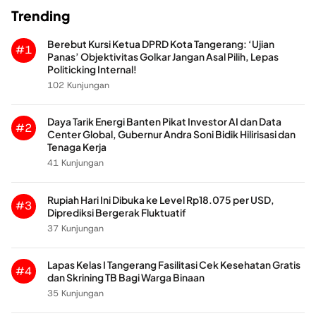
Trending
Berebut Kursi Ketua DPRD Kota Tangerang: ‘Ujian
#1
Panas’ Objektivitas Golkar Jangan Asal Pilih, Lepas
Politicking Internal!
102 Kunjungan
Daya Tarik Energi Banten Pikat Investor AI dan Data
#2
Center Global, Gubernur Andra Soni Bidik Hilirisasi dan
Tenaga Kerja
41 Kunjungan
Rupiah Hari Ini Dibuka ke Level Rp18.075 per USD,
#3
Diprediksi Bergerak Fluktuatif
37 Kunjungan
Lapas Kelas I Tangerang Fasilitasi Cek Kesehatan Gratis
#4
dan Skrining TB Bagi Warga Binaan
35 Kunjungan