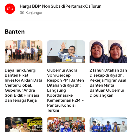
Harga BBM Non Subsidi Pertamax Cs Turun
#5
35 Kunjungan
Banten
Daya Tarik Energi
Gubernur Andra
2 Tahun Ditahan dan
Banten Pikat
Soni Gercep
Disekap di Riyadh,
Investor AI dan Data
Respon PMI Banten
Pekerja Migran Asal
Center Global,
Ditahan di Riyadh:
Banten Minta
Gubernur Andra
Langsung
Bantuan Gubernur
Soni Bidik Hilirisasi
Koordinasi ke
Dipulangkan
dan Tenaga Kerja
Kementerian P2MI-
Pantau Kondisi
Terkini